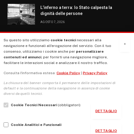
L’inferno a terra: lo Stato calpesta la
dignità delle persone
AGOSTO 7, 2026
Su questo sito utilizziamo
cookie tecnici
necessari alla
MENU
×
navigazione e funzionali all'erogazione del servizio. Con il tuo
consenso, utilizziamo i cookie anche per
personalizzare
contenuti ed annunci
, per fornirti una navigazione migliore,
La Nostra Storia
facilitare le interazioni social e analizzare il nostro traffico.
La governance del sito giornale TUTTI Europa ventitrenta
Consulta l'informativa estesa:
Cookie Policy
|
Privacy Policy
Comitato promotore
La chiusura del banner comporta il permanere delle impostazioni di
Le Copertine
default e la continuazione della navigazione in assenza di cookie
diversi da quelli tecnici.
L’Associazione
Cookie Tecnici Necessari
(obbligatori)
Indirizzo Socio Politico Culturale
DETTAGLIO
Cambio di passo
Cookie Analitici e Funzionali
Guida per le autrici e gli autori
DETTAGLIO