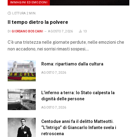
IMMAGINI ED EMOZIONI
LETTURA 2 MIN.
Il tempo dietro la polvere
DI
GIORDANO BOSCAINI
AGOSTO 7, 2026
13
C’è una tristezza nelle giornate perdute, nelle emozioni che
non accadono, nei sorrisi rimasti sospesi…
Roma: ripartiamo dalla cultura
AGOSTO 7, 2026
L’inferno a terra: lo Stato calpesta la
dignità delle persone
AGOSTO 7, 2026
Centodue anni fa il delitto Matteotti.
“L’Intrigo” di Giancarlo Infante svela i
retroscena