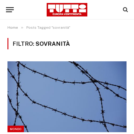
»
Home
Posts Tagged "sovranità"
FILTRO:
SOVRANITÀ
MONDO