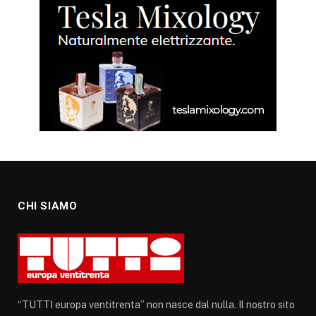
CHI SIAMO
“TUTTI europa ventitrenta” non nasce dal nulla. Il nostro sito