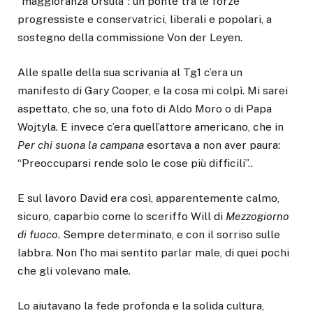
“maggioranza Ursula”: un ponte tra le forze
progressiste e conservatrici, liberali e popolari, a
sostegno della commissione Von der Leyen.
Alle spalle della sua scrivania al Tg1 c’era un
manifesto di Gary Cooper, e la cosa mi colpì. Mi sarei
aspettato, che so, una foto di Aldo Moro o di Papa
Wojtyla. E invece c’era quell’attore americano, che in
Per chi suona la campana
esortava a non aver paura:
“Preoccuparsi rende solo le cose più difficili”..
E sul lavoro David era così, apparentemente calmo,
sicuro, caparbio come lo sceriffo Will di
Mezzogiorno
di fuoco.
Sempre determinato, e con il sorriso sulle
labbra. Non l’ho mai sentito parlar male, di quei pochi
che gli volevano male.
Lo aiutavano la fede profonda e la solida cultura,