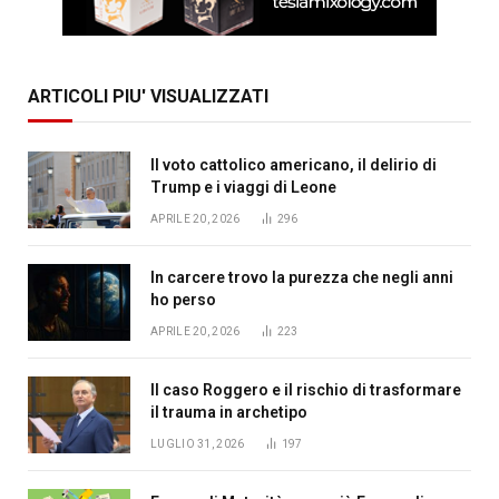
ARTICOLI PIU' VISUALIZZATI
Il voto cattolico americano, il delirio di
Trump e i viaggi di Leone
APRILE 20, 2026
296
In carcere trovo la purezza che negli anni
ho perso
APRILE 20, 2026
223
Il caso Roggero e il rischio di trasformare
il trauma in archetipo
LUGLIO 31, 2026
197