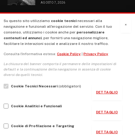
AGOSTO 7, 2026
Su questo sito utilizziamo
cookie tecnici
necessari alla
MENU
×
navigazione e funzionali all'erogazione del servizio. Con il tuo
consenso, utilizziamo i cookie anche per
personalizzare
contenuti ed annunci
, per fornirti una navigazione migliore,
La Nostra Storia
facilitare le interazioni social e analizzare il nostro traffico.
La governance del sito giornale TUTTI Europa ventitrenta
Consulta l'informativa estesa:
Cookie Policy
|
Privacy Policy
Comitato promotore
La chiusura del banner comporta il permanere delle impostazioni di
Le Copertine
default e la continuazione della navigazione in assenza di cookie
diversi da quelli tecnici.
L’Associazione
Cookie Tecnici Necessari
(obbligatori)
Indirizzo Socio Politico Culturale
DETTAGLIO
Cambio di passo
Cookie Analitici e Funzionali
Guida per le autrici e gli autori
DETTAGLIO
Contatti
Cookie di Profilazione e Targeting
DETTAGLIO