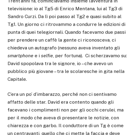
Trent’anni fa, cominciavamo insieme l’avventura in
televisione: io al Tg5 di Enrico Mentana, lui al Tg3 di
Sandro Curzi. Da lì poi passo al Tg2 e quasi subito al
Tg1. Un giorno ci ritrovammo a condurre le edizioni di
punta di quei telegiornali. Quando facevamo due passi
per prendere un caffè la gente ci riconosceva, ci
chiedeva un autografo (nessuno aveva inventato gli
smartphone
e i
selfie
, per fortuna). Ci scherzavamo su:
David spopolava tra le signore, io – che avevo un
pubblico più giovane – tra le scolaresche in gita nella
Capitale.
C’era un po’ d’imbarazzo, perché non ci sentivamo
affatto delle star. David era contento quando gli
facevano i complimenti non per gli occhi cerulei, ma
per il modo che aveva di presentare le notizie, con
chiarezza e con garbo. Il conduttore di un Tg è come
un centravanti, quello che ci mette la faccia e deve