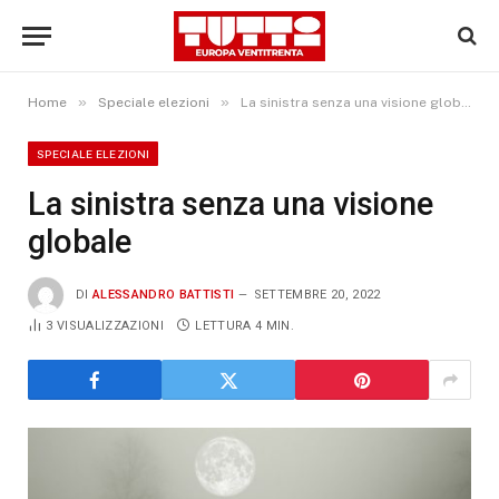
»
»
Home
Speciale elezioni
La sinistra senza una visione globale
SPECIALE ELEZIONI
La sinistra senza una visione
globale
DI
ALESSANDRO BATTISTI
SETTEMBRE 20, 2022
3
VISUALIZZAZIONI
LETTURA 4 MIN.