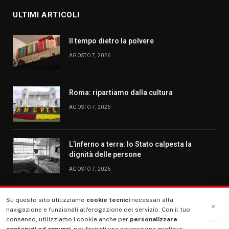
ULTIMI ARTICOLI
Il tempo dietro la polvere
AGOSTO 7, 2026
Roma: ripartiamo dalla cultura
AGOSTO 7, 2026
L’inferno a terra: lo Stato calpesta la
dignità delle persone
AGOSTO 7, 2026
Su questo sito utilizziamo
cookie tecnici
necessari alla
MENU
×
navigazione e funzionali all'erogazione del servizio. Con il tuo
consenso, utilizziamo i cookie anche per
personalizzare