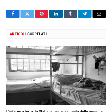
Facebook
X
Pinterest
LinkedIn
Tumblr
Telegram
Email
ARTICOLI
CORRELATI
L’inferno a terra: lo Stato calpesta la dignità delle persone