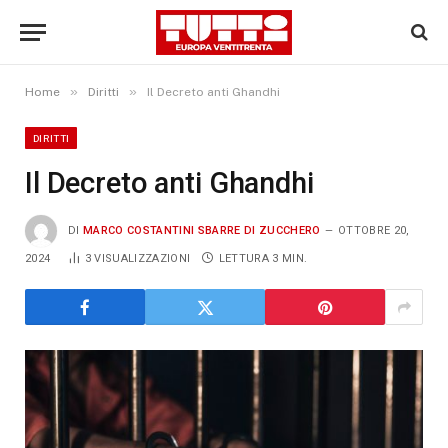
»
»
Home
Diritti
Il Decreto anti Ghandhi
DIRITTI
Il Decreto anti Ghandhi
DI
MARCO COSTANTINI SBARRE DI ZUCCHERO
OTTOBRE 20,
2024
3
VISUALIZZAZIONI
LETTURA 3 MIN.