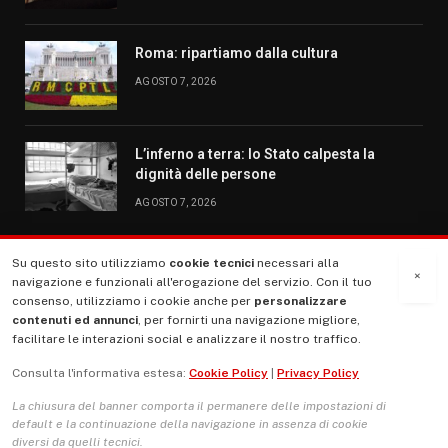
Roma: ripartiamo dalla cultura
AGOSTO 7, 2026
L’inferno a terra: lo Stato calpesta la
dignità delle persone
AGOSTO 7, 2026
Su questo sito utilizziamo
cookie tecnici
necessari alla
MENU
×
navigazione e funzionali all'erogazione del servizio. Con il tuo
consenso, utilizziamo i cookie anche per
personalizzare
contenuti ed annunci
, per fornirti una navigazione migliore,
La Nostra Storia
facilitare le interazioni social e analizzare il nostro traffico.
La governance del sito giornale TUTTI Europa ventitrenta
Consulta l'informativa estesa:
Cookie Policy
|
Privacy Policy
Comitato promotore
La chiusura del banner comporta il permanere delle impostazioni di
Le Copertine
default e la continuazione della navigazione in assenza di cookie
diversi da quelli tecnici.