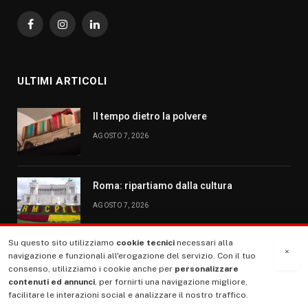
Facebook
Instagram
LinkedIn
ULTIMI ARTICOLI
Il tempo dietro la polvere
AGOSTO 7, 2026
Roma: ripartiamo dalla cultura
AGOSTO 7, 2026
Su questo sito utilizziamo
cookie tecnici
necessari alla
×
L’inferno a terra: lo Stato calpesta la
navigazione e funzionali all'erogazione del servizio. Con il tuo
dignità delle persone
consenso, utilizziamo i cookie anche per
personalizzare
contenuti ed annunci
, per fornirti una navigazione migliore,
AGOSTO 7, 2026
facilitare le interazioni social e analizzare il nostro traffico.