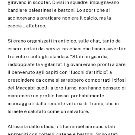
giravano in scooter. Divisi in squadre, impugnavano
bandiere palestinesi e bastoni. Lo sport che si
accingevano a praticare non era il calcio, ma la
caccia… all’ebreo.
Si erano organizzati in anticipo, sulle chat, tanto da
essere notati dai servizi israeliani che hanno avvertito
tre volte i colleghi olandesi: “State in guardia,
raddoppiate la vigilanza”. I giovani erano pronti a dare
il benvenuto agli ospiti con “fuochi d’artificio”, a
prescindere da come si sarebbero comportati i tifosi
del Maccabi; quelli, a loro turno, non hanno pensato di
mantenere un profilo basso, probabilmente
incoraggiati dalla recente vittoria di Trump, che in
Israele è salutato come un salvatore.
All’uscita dallo stadio, i tifosi israeliani sono stati
aggrediti con coltelli, catene e bastoni. Sono stati