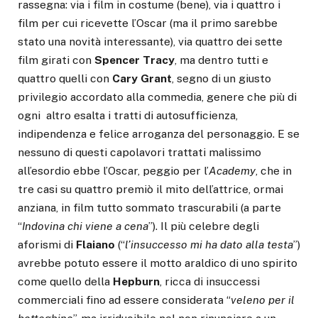
rassegna: via i film in costume (bene), via i quattro i
film per cui ricevette l’Oscar (ma il primo sarebbe
stato una novità interessante), via quattro dei sette
film girati con
Spencer Tracy
, ma dentro tutti e
quattro quelli con
Cary Grant
, segno di un giusto
privilegio accordato alla commedia, genere che più di
ogni altro esalta i tratti di autosufficienza,
indipendenza e felice arroganza del personaggio. E se
nessuno di questi capolavori trattati malissimo
all’esordio ebbe l’Oscar, peggio per l’
Academy
, che in
tre casi su quattro premiò il mito dell’attrice, ormai
anziana, in film tutto sommato trascurabili (a parte
“
Indovina chi viene a cena
”). Il più celebre degli
aforismi di
Flaiano
(“
l’insuccesso mi ha dato alla testa
”)
avrebbe potuto essere il motto araldico di uno spirito
come quello della
Hepburn
, ricca di insuccessi
commerciali fino ad essere considerata “
veleno per il