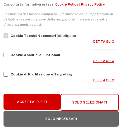
Consulta l'informativa estesa:
Cookie Policy
|
Privacy Policy
vengono elaborati i dati derivati dai commenti
.
La chiusura del banner comporta il permanere delle impostazioni di
default e la continuazione della navigazione in assenza di cookie
diversi da quelli tecnici.
Cookie Tecnici Necessari
(obbligatori)
DETTAGLIO
Cookie Analitici e Funzionali
DETTAGLIO
Cookie di Profilazione e Targeting
DETTAGLIO
ACCETTA TUTTI
SOLO SELEZIONATI
SOLO NECESSARI
ARTICOLI PIU' VISUALIZZATI