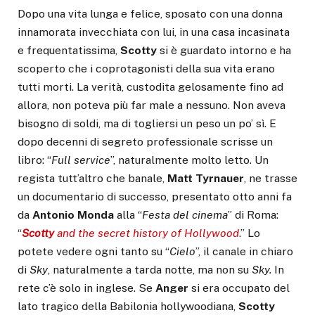
Dopo una vita lunga e felice, sposato con una donna
innamorata invecchiata con lui, in una casa incasinata
e frequentatissima,
Scotty
si è guardato intorno e ha
scoperto che i coprotagonisti della sua vita erano
tutti morti. La verità, custodita gelosamente fino ad
allora, non poteva più far male a nessuno. Non aveva
bisogno di soldi, ma di togliersi un peso un po’ sì. E
dopo decenni di segreto professionale scrisse un
libro: “
Full service
”, naturalmente molto letto. Un
regista tutt’altro che banale,
Matt Tyrnauer
, ne trasse
un documentario di successo, presentato otto anni fa
da
Antonio Monda
alla “
Festa del cinema
” di Roma:
“
Scotty
and the secret history of Hollywood
.” Lo
potete vedere ogni tanto su “
Cielo
”, il canale in chiaro
di
Sky
, naturalmente a tarda notte, ma non su
Sky.
In
rete c’è solo in inglese. Se
Anger
si era occupato del
lato tragico della Babilonia hollywoodiana,
Scotty