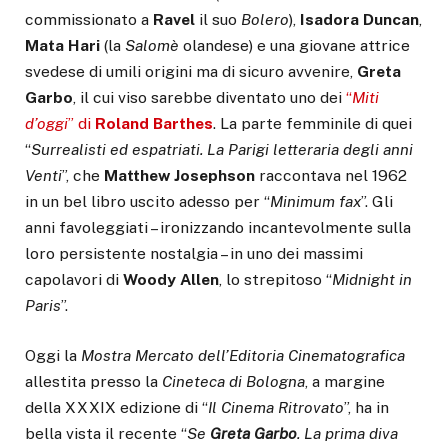
commissionato a
Ravel
il suo
Bolero
),
Isadora
Duncan
,
Mata
Hari
(la
Salomè
olandese) e una giovane attrice
svedese di umili origini ma di sicuro avvenire,
Greta
Garbo
, il cui viso sarebbe diventato uno dei
“
Miti
d’oggi
” di
Roland Barthes
. La parte femminile di quei
“
Surrealisti ed espatriati. La Parigi letteraria degli anni
Venti
”, che
Matthew Josephson
raccontava nel 1962
in un bel libro uscito adesso per “
Minimum fax
”. Gli
anni favoleggiati – ironizzando incantevolmente sulla
loro persistente nostalgia – in uno dei massimi
capolavori di
Woody Allen
, lo strepitoso “
Midnight in
Paris
”.
Oggi la
Mostra Mercato dell’Editoria Cinematografica
allestita presso la
Cineteca di Bologna
, a margine
della XXXIX edizione di “
Il Cinema Ritrovato
”, ha in
bella vista il recente “
Se
Greta
Garbo
. La prima diva