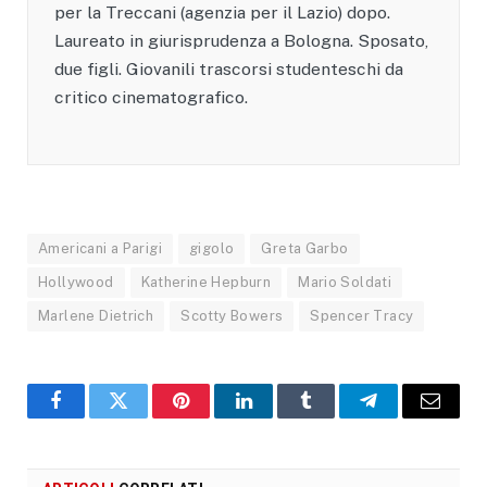
per la Treccani (agenzia per il Lazio) dopo.
Laureato in giurisprudenza a Bologna. Sposato,
due figli. Giovanili trascorsi studenteschi da
critico cinematografico.
Americani a Parigi
gigolo
Greta Garbo
Hollywood
Katherine Hepburn
Mario Soldati
Marlene Dietrich
Scotty Bowers
Spencer Tracy
Facebook
X
Pinterest
LinkedIn
Tumblr
Telegram
Email