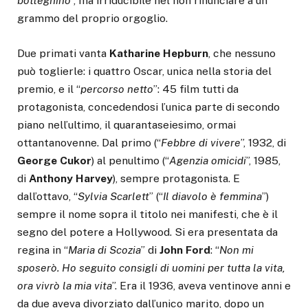
botteghino
”, ma irriducibile nel non rinunciare a un
grammo del proprio orgoglio.
Due primati vanta
Katharine
Hepburn
, che nessuno
può toglierle: i quattro Oscar, unica nella storia del
premio, e il “
percorso netto
”: 45 film tutti da
protagonista, concedendosi l’unica parte di secondo
piano nell’ultimo, il quarantaseiesimo, ormai
ottantanovenne. Dal primo (“
Febbre di vivere
”, 1932, di
George
Cukor
) al penultimo (“
Agenzia omicidi
”, 1985,
di
Anthony Harvey
), sempre protagonista. E
dall’ottavo, “
Sylvia Scarlett
” (“
Il diavolo è femmina
”)
sempre il nome sopra il titolo nei manifesti, che è il
segno del potere a Hollywood. Si era presentata da
regina in “
Maria di Scozia
” di
John Ford
: “
Non mi
sposerò. Ho seguito consigli di uomini per tutta la vita,
ora vivrò la mia vita
”. Era il 1936, aveva ventinove anni e
da due aveva divorziato dall’unico marito, dopo un