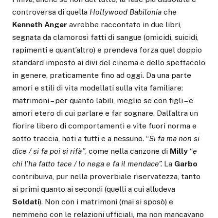
controversa di quella
Hollywood Babilonia
che
Kenneth Anger
avrebbe raccontato in due libri,
segnata da clamorosi fatti di sangue (omicidi, suicidi,
rapimenti e quant’altro) e prendeva forza quel doppio
standard imposto ai divi del cinema e dello spettacolo
in genere, praticamente fino ad oggi. Da una parte
amori e stili di vita modellati sulla vita familiare:
matrimoni – per quanto labili, meglio se con figli – e
amori etero di cui parlare e far sognare. Dall’altra un
fiorire libero di comportamenti e vite fuori norma e
sotto traccia, noti a tutti e a nessuno. “
Si fa ma non si
dice / si fa poi si rifà”
, come nella canzone di
Milly
“
e
chi l’ha fatto tace / lo nega e fa il mendace”.
La
Garbo
contribuiva, pur nella proverbiale riservatezza, tanto
ai primi quanto ai secondi (quelli a cui alludeva
Soldati
). Non con i matrimoni (mai si sposò) e
nemmeno con le relazioni ufficiali, ma non mancavano