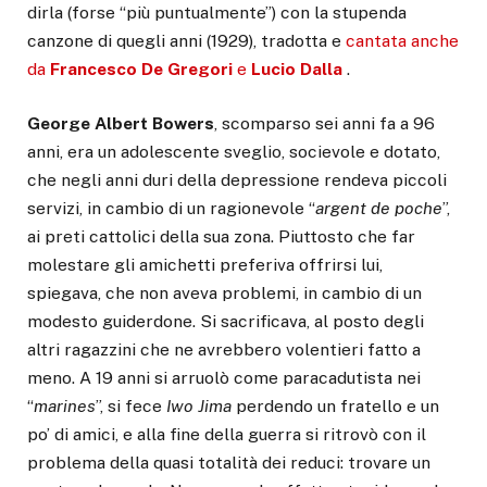
dirla (forse “più puntualmente”) con la stupenda
canzone di quegli anni (1929), tradotta e
cantata anche
da
Francesco De
Gregori
e
Lucio Dalla
.
George Albert Bowers
, scomparso sei anni fa a 96
anni, era un adolescente sveglio, socievole e dotato,
che negli anni duri della depressione rendeva piccoli
servizi, in cambio di un ragionevole “
argent de poche
”,
ai preti cattolici della sua zona. Piuttosto che far
molestare gli amichetti preferiva offrirsi lui,
spiegava, che non aveva problemi, in cambio di un
modesto guiderdone. Si sacrificava, al posto degli
altri ragazzini che ne avrebbero volentieri fatto a
meno. A 19 anni si arruolò come paracadutista nei
“
marines
”, si fece
Iwo Jima
perdendo un fratello e un
po’ di amici, e alla fine della guerra si ritrovò con il
problema della quasi totalità dei reduci: trovare un