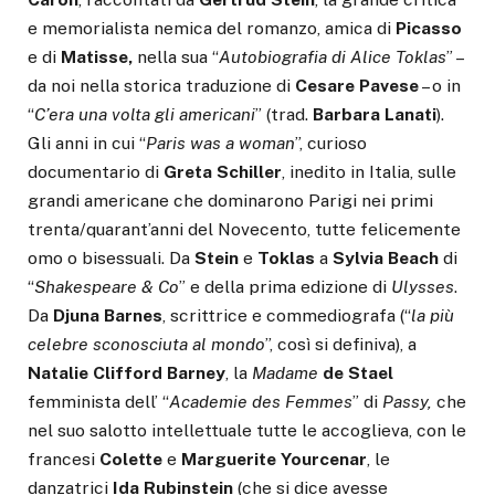
e memorialista nemica del romanzo, amica di
Picasso
e di
Matisse,
nella sua “
Autobiografia di Alice Toklas
” –
da noi nella storica traduzione di
Cesare Pavese
– o in
“
C’era una volta gli americani
” (trad.
Barbara Lanati
).
Gli anni in cui “
Paris was a woman
”, curioso
documentario di
Greta Schiller
, inedito in Italia, sulle
grandi americane che dominarono Parigi nei primi
trenta/quarant’anni del Novecento, tutte felicemente
omo o bisessuali. Da
Stein
e
Toklas
a
Sylvia Beach
di
“
Shakespeare & Co
” e della prima edizione di
Ulysses
.
Da
Djuna Barnes
, scrittrice e commediografa (“
la più
celebre sconosciuta al mondo
”, così si definiva), a
Natalie Clifford
Barney
, la
Madame
de Stael
femminista dell’ “
Academie des Femmes
” di
Passy,
che
nel suo salotto intellettuale tutte le accoglieva, con le
francesi
Colette
e
Marguerite Yourcenar
, le
danzatrici
Ida Rubinstein
(che si dice avesse