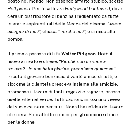
posto nel mondo. Non essendo affatto stupido, scelse
Hollywood.
Per l’esattezza
Hollywood boulevard
, dove
c’era un distributore di benzina frequentato da tutte
le star e aspiranti tali della Mecca del cinema. “
Avete
bisogno di me
?”, chiese. “
Perché no
?”, e si mise alla
pompa.
Il primo a passare di lì fu
Walter Pidgeon
. Notò il
nuovo arrivato e chiese: “
Perché non mi vieni a
trovare
?
Ho una bella piscina, prendiamo qualcosa
.”
Presto il giovane benzinaio diventò amico di tutti, e
siccome la clientela cresceva insieme alle amicizie,
promosse il lavoro di tanti, ragazzi e ragazze, presso
quelle ville nel verde. Tutti padroncini, ognuno viveva
del suo e ce n’era per tutti. Non si ha un’idea del lavoro
che c’era. Soprattutto uomini per gli uomini e donne
per le donne.