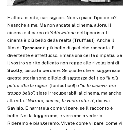
E allora niente, cari signori. Non vi piace l’ipocrisia?
Neanche a me. Ma non andate al cinema, allora. Il
cinema è il parco di
Yellowstone
dell’ipocrisia. Il
cinema è più bello della realtà (
Truffaut
). Anche il
film di
Tyrnauer
è più bello di quel che racconta. E’
divertente e affettuoso. Emana una certa simpatia. Se
il vostro spirito delicato non regge alle rivelazioni di
Scotty
, lasciate perdere. Se quelle che vi suggerisce
questa storia sono pillole di saggezza del tipo “
il più
pulito c’ha la rogna
” (fantastico!) o “
io lo sapevo, era
troppo bello
”, siete irrecuperabili al cinema, ma anche
alla vita. “
Narrate, uomini, la vostra storia
”, diceva
Savinio
. E narratela come vi pare, se il racconto è
bello. Noi la leggeremo, e verremo a vederla.
Rideremo e piangeremo. Vivete come vi pare, come vi