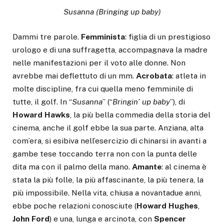
Susanna (Bringing up baby)
Dammi tre parole.
Femminista
: figlia di un prestigioso
urologo e di una suffragetta, accompagnava la madre
nelle manifestazioni per il voto alle donne. Non
avrebbe mai deflettuto di un mm.
Acrobata
: atleta in
molte discipline, fra cui quella meno femminile di
tutte, il golf. In “
Susanna
” (“
Bringin’ up baby
”), di
Howard Hawks
, la più bella commedia della storia del
cinema, anche il golf ebbe la sua parte. Anziana, alta
com’era, si esibiva nell’esercizio di chinarsi in avanti a
gambe tese toccando terra non con la punta delle
dita ma con il palmo della mano.
Amante
: al cinema è
stata la più folle, la più affascinante, la più tenera, la
più impossibile. Nella vita, chiusa a novantadue anni,
ebbe poche relazioni conosciute (
Howard Hughes
,
John Ford
) e una, lunga e arcinota, con
Spencer