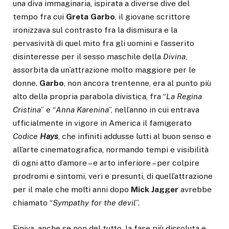
una diva immaginaria, ispirata a diverse dive del
tempo fra cui
Greta Garbo
, il giovane scrittore
ironizzava sul contrasto fra la dismisura e la
pervasività di quel mito fra gli uomini e l’asserito
disinteresse per il sesso maschile della
Divina
,
assorbita da un’attrazione molto maggiore per le
donne.
Garbo
, non ancora trentenne, era al punto più
alto della propria parabola divistica, fra “
La Regina
Cristina
” e “
Anna Karenina
”, nell’anno in cui entrava
ufficialmente in vigore in America il famigerato
Codice
Hays
, che infiniti addusse lutti al buon senso e
all’arte cinematografica, normando tempi e visibilità
di ogni atto d’amore – e arto inferiore – per colpire
prodromi e sintomi, veri e presunti, di quell’attrazione
per il male che molti anni dopo
Mick
Jagger
avrebbe
chiamato “
Sympathy for the devil
”.
Finiva, anche se non del tutto, la fase più dissoluta e