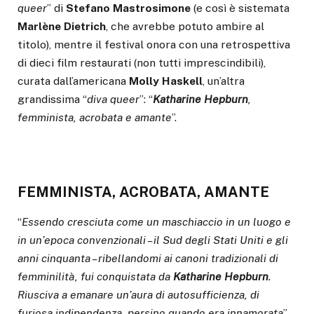
queer
” di
Stefano Mastrosimone
(e così è sistemata
Marlène Dietrich
, che avrebbe potuto ambire al
titolo), mentre il festival onora con una retrospettiva
di dieci film restaurati (non tutti imprescindibili),
curata dall’americana
Molly Haskell
, un’altra
grandissima “
diva queer
”: “
Katharine
Hepburn
,
femminista, acrobata e amante
”.
FEMMINISTA, ACROBATA, AMANTE
“
Essendo cresciuta come un maschiaccio in un luogo e
in un’epoca convenzionali – il Sud degli Stati Uniti e gli
anni cinquanta – ribellandomi ai canoni tradizionali di
femminilità, fui conquistata da
Katharine Hepburn
.
Riusciva a emanare un’aura di autosufficienza, di
furiosa indipendenza, persino quando era innamorata
”.