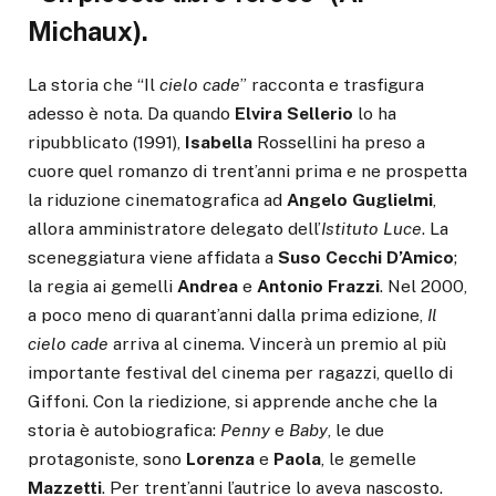
Michaux).
La storia che “Il
cielo
cade
” racconta e trasfigura
adesso è nota. Da quando
Elvira
Sellerio
lo ha
ripubblicato (1991),
Isabella
Rossellini ha preso a
cuore quel romanzo di trent’anni prima e ne prospetta
la riduzione cinematografica ad
Angelo
Guglielmi
,
allora amministratore delegato dell’
Istituto
Luce
. La
sceneggiatura viene affidata a
Suso
Cecchi
D’Amico
;
la regia ai gemelli
Andrea
e
Antonio
Frazzi
. Nel 2000,
a poco meno di quarant’anni dalla prima edizione,
Il
cielo
cade
arriva al cinema. Vincerà un premio al più
importante festival del cinema per ragazzi, quello di
Giffoni. Con la riedizione, si apprende anche che la
storia è autobiografica:
Penny
e
Baby
, le due
protagoniste, sono
Lorenza
e
Paola
, le gemelle
Mazzetti
. Per trent’anni l’autrice lo aveva nascosto.