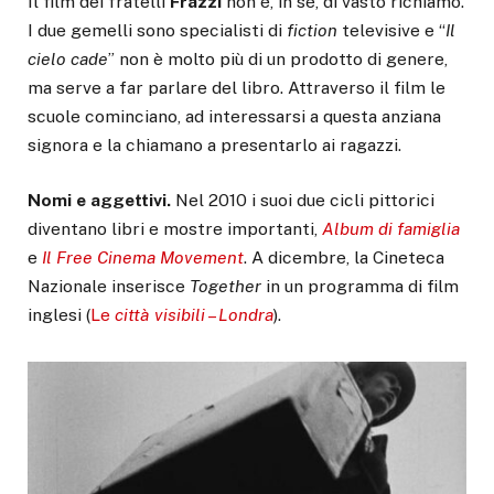
Il film dei fratelli
Frazzi
non è, in sé, di vasto richiamo.
I due gemelli sono specialisti di
fiction
televisive e “
Il
cielo
cade
” non è molto più di un prodotto di genere,
ma serve a far parlare del libro. Attraverso il film le
scuole cominciano, ad interessarsi a questa anziana
signora e la chiamano a presentarlo ai ragazzi.
Nomi e aggettivi.
Nel 2010 i suoi due cicli pittorici
diventano libri e mostre importanti,
Album
di
famiglia
e
Il Free
Cinema
Movement
. A dicembre, la Cineteca
Nazionale inserisce
Together
in un programma di film
inglesi (
Le
città visibili
–
Londra
).