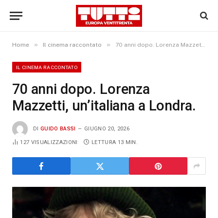
»
»
Home
Il cinema raccontato
70 anni dopo. Lorenza Mazzetti, un’italiana a Londra.
IL CINEMA RACCONTATO
70 anni dopo. Lorenza
Mazzetti, un’italiana a Londra.
DI
GUIDO BASSI
GIUGNO 20, 2026
127
VISUALIZZAZIONI
LETTURA 13 MIN.