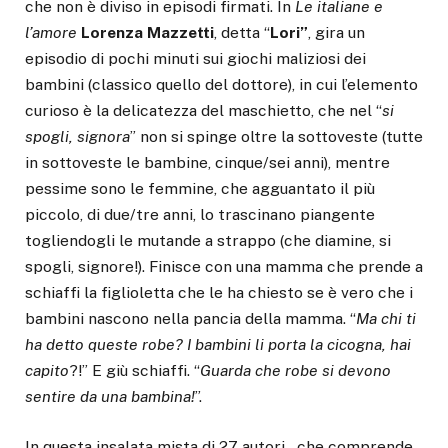
che non è diviso in episodi firmati. In
Le italiane e
l’amore
Lorenza
Mazzetti
, detta “
Lori”
, gira un
episodio di pochi minuti sui giochi maliziosi dei
bambini (classico quello del dottore), in cui l’elemento
curioso è la delicatezza del maschietto, che nel “
si
spogli, signora
” non si spinge oltre la sottoveste (tutte
in sottoveste le bambine, cinque/sei anni), mentre
pessime sono le femmine, che agguantato il più
piccolo, di due/tre anni, lo trascinano piangente
togliendogli le mutande a strappo (che diamine, si
spogli, signore!). Finisce con una mamma che prende a
schiaffi la figlioletta che le ha chiesto se è vero che i
bambini nascono nella pancia della mamma. “
Ma chi ti
ha detto queste robe? I bambini li porta
la cicogna, hai
capito
?!” E giù schiaffi. “
Guarda che robe si devono
sentire da una bambina!
”.
In questa insalata mista di 27 autori – che comprende