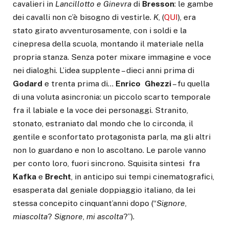
cavalieri in
Lancillotto
e
Ginevra
di
Bresson
: le gambe
dei cavalli non c’è bisogno di vestirle.
K
, (
QUI
), era
stato girato avventurosamente, con i soldi e la
cinepresa della scuola, montando il materiale nella
propria stanza. Senza poter mixare immagine e voce
nei dialoghi. L’idea supplente – dieci anni prima di
Godard
e trenta prima di…
Enrico
Ghezzi
– fu quella
di una voluta asincronia: un piccolo scarto temporale
fra il labiale e la voce dei personaggi. Stranito,
stonato, estraniato dal mondo che lo circonda, il
gentile e sconfortato protagonista parla, ma gli altri
non lo guardano e non lo ascoltano. Le parole vanno
per conto loro, fuori sincrono. Squisita sintesi fra
Kafka
e
Brecht
, in anticipo sui tempi cinematografici,
esasperata dal geniale doppiaggio italiano, da lei
stessa concepito cinquant’anni dopo (“
Signore
,
mi
ascolta
?
Signore
,
mi
ascolta
?”).