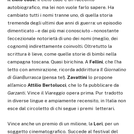
autobiografico, ma lei non vuole farlo sapere. Ha
cambiato tutti i nomi tranne uno, di quella storia
tremenda degli ultimi due anni di guerra: un episodio
dimenticato – e dai più mai conosciuto – nonostante
l’eccezionale notorietà di uno dei nomi (meglio, dei
cognomi) indirettamente coinvolti. Oltretutto la
scrittura è lieve, come quelle storie di bimbi nella
campagna toscana. Quasi birichina. A
Fellini
, che l’ha
letto con ammirazione, ricorda addirittura
Il Giornalino
di Gian
Burrasca
(pensa te!).
Zavattini
lo propone
all’amico
Attilio Bertolucci
, che lo fa pubblicare da
Garzanti
. Vince il
Viareggio
opera prima. Pur tradotto
in diverse lingue e ampiamente recensito, in Italia non
esce dal circoletto di chi segue i premi letterari.
Vince anche un premio di un milione, la
Lori
, per un
soggetto cinematografico. Succede al festival del