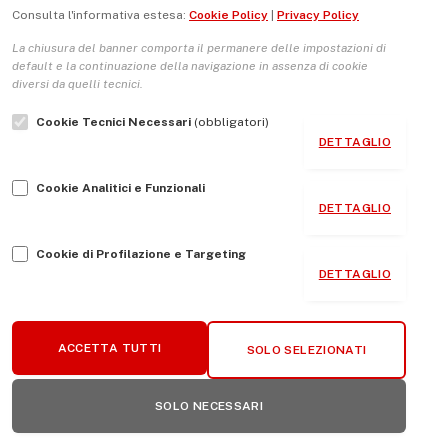
Consulta l'informativa estesa:
Cookie Policy
|
Privacy Policy
La chiusura del banner comporta il permanere delle impostazioni di
default e la continuazione della navigazione in assenza di cookie
diversi da quelli tecnici.
Cookie Tecnici Necessari
(obbligatori)
DETTAGLIO
Cookie Analitici e Funzionali
Nazionalismo 2.0, incontro con il professor Sergio Fabbrini
DETTAGLIO
LUGLIO 27, 2026
Cookie di Profilazione e Targeting
DETTAGLIO
ACCETTA TUTTI
SOLO SELEZIONATI
SOLO NECESSARI