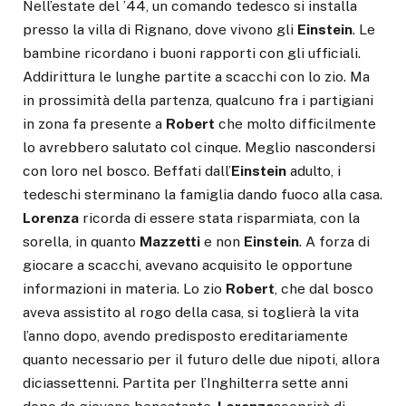
Nell’estate del ’44, un comando tedesco si installa
presso la villa di Rignano, dove vivono gli
Einstein
. Le
bambine ricordano i buoni rapporti con gli ufficiali.
Addirittura le lunghe partite a scacchi con lo zio. Ma
in prossimità della partenza, qualcuno fra i partigiani
in zona fa presente a
Robert
che molto difficilmente
lo avrebbero salutato col cinque. Meglio nascondersi
con loro nel bosco. Beffati dall’
Einstein
adulto, i
tedeschi sterminano la famiglia dando fuoco alla casa.
Lorenza
ricorda di essere stata risparmiata, con la
sorella, in quanto
Mazzetti
e non
Einstein
. A forza di
giocare a scacchi, avevano acquisito le opportune
informazioni in materia. Lo zio
Robert
, che dal bosco
aveva assistito al rogo della casa, si toglierà la vita
l’anno dopo, avendo predisposto ereditariamente
quanto necessario per il futuro delle due nipoti, allora
diciassettenni. Partita per l’Inghilterra sette anni