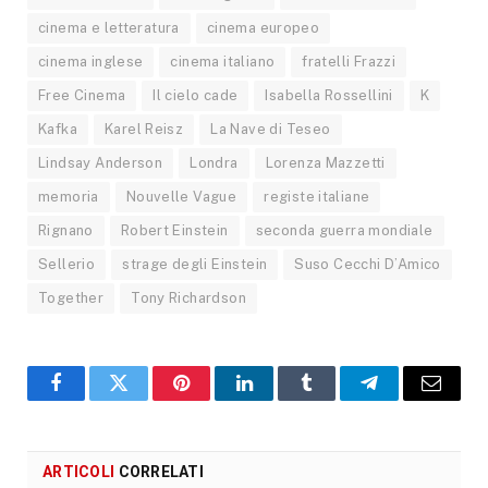
cinema e letteratura
cinema europeo
cinema inglese
cinema italiano
fratelli Frazzi
Free Cinema
Il cielo cade
Isabella Rossellini
K
Kafka
Karel Reisz
La Nave di Teseo
Lindsay Anderson
Londra
Lorenza Mazzetti
memoria
Nouvelle Vague
registe italiane
Rignano
Robert Einstein
seconda guerra mondiale
Sellerio
strage degli Einstein
Suso Cecchi D’Amico
Together
Tony Richardson
Facebook
X
Pinterest
LinkedIn
Tumblr
Telegram
Email
ARTICOLI
CORRELATI