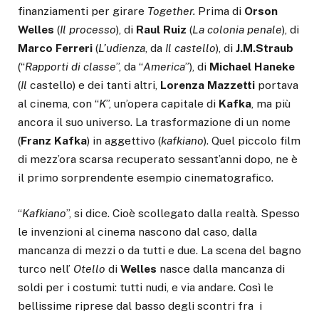
finanziamenti per girare
Together.
Prima di
Orson
Welles
(
Il processo
), di
Raul Ruiz
(
La colonia
penale
), di
Marco Ferreri
(
L’udienza
, da
Il castello
), di
J.M.Straub
(“
Rapporti di classe
”, da “
America
”), di
Michael Haneke
(
Il
castello) e dei tanti altri,
Lorenza
Mazzetti
portava
al cinema, con “
K
”, un’opera capitale di
Kafka
, ma più
ancora il suo universo. La trasformazione di un nome
(
Franz
Kafka
) in aggettivo (
kafkiano
). Quel piccolo film
di mezz’ora scarsa recuperato sessant’anni dopo, ne è
il primo sorprendente esempio cinematografico.
“
Kafkiano
”, si dice. Cioè scollegato dalla realtà. Spesso
le invenzioni al cinema nascono dal caso, dalla
mancanza di mezzi o da tutti e due. La scena del bagno
turco nell’
Otello
di
Welles
nasce dalla mancanza di
soldi per i costumi: tutti nudi, e via andare. Così le
bellissime riprese dal basso degli scontri fra i