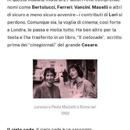
nomi come
Bertolucci,
Ferreri
,
Vancini
,
Maselli
e altri
di sicuro e meno sicuro avvenire – i contributi di
Lori
si
perdono. Comunque sia, la voglia di cinema, così forte
a Londra, le passa e molla tutto. Ha ben altro per la
testa e l’ha trasferito in un libro, “
Il
cielo
cade
”, scritto
prima dei “
cinegiornali
” del grande
Cesare
.
Lorenza e Paola Mazzetti a Roma nel
1960
Il cielo cade.
Il cielo cade
è un racconto