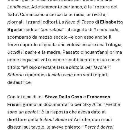
Londinese
. Atleticamente parlando, è la “rottura del
fiato”. Cominciano a cercarla le radio, le riviste, i
giornali, i grandi editori.
La
Nave
di
Teseo
di
Elisabetta
Sgarbi
riedita “
Con
rabbia
” – il seguito di
Il
cielo
cade
,
scomparso da mezzo secolo – e con esso anche il
terzo capitolo di quella che voleva essere una trilogia,
Uccidi
il
padre
e
la
madre. Passato cinquant’anni prima
come acqua sui vetri, viene ripubblicato con un nuovo
titolo: “
Mi
può
prestare
la
sua
pistola
,
per
favore
?”.
Sellerio
ripubblica
Il cielo cade
con venti dipinti
dell’autrice.
Con lei e su di lei,
Steve
Della
Casa
e
Francesco
Frisari
girano un documentario per Sky
Arte
: “
Perché
sono
un
genio
!”: è la risposta che aveva dato al
direttore della
School
Slade
of
Art che, con i suoi
disegni sul tavolo, le aveva chiesto: “
Perché
dovrei