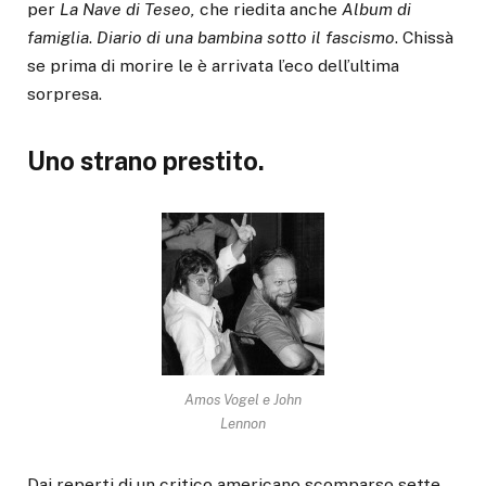
per
La
Nave
di
Teseo,
che riedita anche
Album
di
famiglia
.
Diario
di
una
bambina
sotto
il
fascismo
. Chissà
se prima di morire le è arrivata l’eco dell’ultima
sorpresa.
Uno strano prestito.
Amos Vogel e John
Lennon
Dai reperti di un critico americano scomparso sette