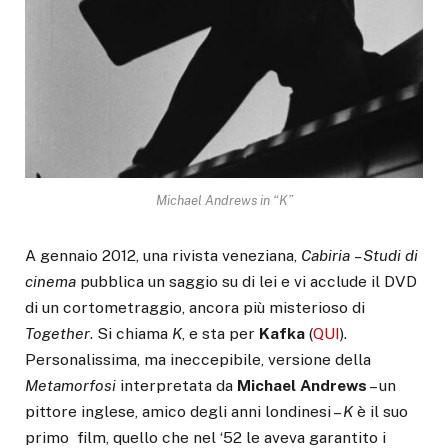
Michael Andrews in “K”
A gennaio 2012, una rivista veneziana,
Cabiria
– Studi di
cinema
pubblica un saggio su di lei e vi acclude il DVD
di un cortometraggio, ancora più misterioso di
Together
. Si chiama
K
, e sta per
Kafka
(
QUI
).
Personalissima, ma ineccepibile, versione della
Metamorfosi
interpretata da
Michael
Andrews
– un
pittore inglese, amico degli anni londinesi –
K
è il suo
primo film, quello che nel ‘52 le aveva garantito i