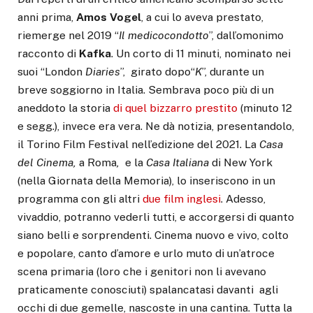
anni prima,
Amos
Vogel
, a cui lo aveva prestato,
riemerge nel 2019 “
Il
medico
condotto
”, dall’omonimo
racconto di
Kafka
. Un corto di 11 minuti, nominato nei
suoi “London
Diaries
”, girato dopo“
K
”, durante un
breve soggiorno in Italia. Sembrava poco più di un
aneddoto la storia
di quel bizzarro prestito
(minuto 12
e segg.), invece era vera. Ne dà notizia, presentandolo,
il Torino Film Festival nell’edizione del 2021. La
Casa
del
Cinema,
a Roma
,
e la
Casa
Italiana
di New York
(nella Giornata della Memoria), lo inseriscono in un
programma con gli altri
due film inglesi
. Adesso,
vivaddio, potranno vederli tutti, e accorgersi di quanto
siano belli e sorprendenti. Cinema nuovo e vivo, colto
e popolare, canto d’amore e urlo muto di un’atroce
scena primaria (loro che i genitori non li avevano
praticamente conosciuti) spalancatasi davanti agli
occhi di due gemelle, nascoste in una cantina. Tutta la