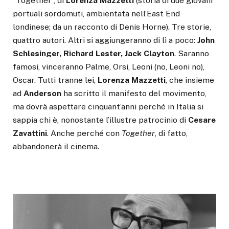
“Together”, di
Lorenza Mazzetti
(storia di due giovani
portuali sordomuti, ambientata nell’East End
londinese; da un racconto di Denis Horne). Tre storie,
quattro autori. Altri si aggiungeranno di lì a poco:
John
Schlesinger, Richard Lester, Jack Clayton
. Saranno
famosi, vinceranno Palme, Orsi, Leoni (no, Leoni no),
Oscar. Tutti tranne lei,
Lorenza Mazzetti
, che insieme
ad
Anderson
ha scritto il manifesto del movimento,
ma dovrà aspettare cinquant’anni perché in Italia si
sappia chi è, nonostante l’illustre patrocinio di
Cesare
Zavattini
. Anche perché con
Together
, di fatto,
abbandonerà il cinema.