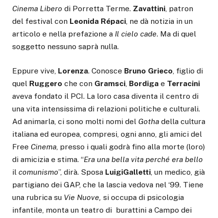
Cinema
Libero
di Porretta Terme.
Zavattini
, patron
del festival con
Leonida
Répaci
, ne dà notizia in un
articolo e nella prefazione a
Il cielo
cade
. Ma di quel
soggetto nessuno saprà nulla.
Eppure vive,
Lorenza
. Conosce
Bruno
Grieco
, figlio di
quel
Ruggero
che con
Gramsci
,
Bordiga
e
Terracini
aveva fondato il PCI. La loro casa diventa il centro di
una vita intensissima di relazioni politiche e culturali.
Ad animarla, ci sono molti nomi del
Gotha
della cultura
italiana ed europea, compresi, ogni anno, gli amici del
Free
Cinema
, presso i quali godrà fino alla morte (loro)
di amicizia e stima. “
Era una bella vita perché era
bello
il
comunismo
”, dirà. Sposa
Luigi
Galletti
, un medico, già
partigiano dei GAP, che la lascia vedova nel ‘99. Tiene
una rubrica su
Vie
Nuove,
si occupa di psicologia
infantile, monta un teatro di burattini a Campo dei