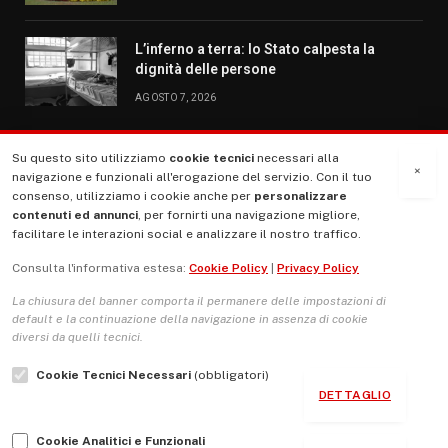
L’inferno a terra: lo Stato calpesta la
dignità delle persone
AGOSTO 7, 2026
Su questo sito utilizziamo
cookie tecnici
necessari alla
MENU
×
navigazione e funzionali all'erogazione del servizio. Con il tuo
consenso, utilizziamo i cookie anche per
personalizzare
contenuti ed annunci
, per fornirti una navigazione migliore,
La Nostra Storia
facilitare le interazioni social e analizzare il nostro traffico.
La governance del sito giornale TUTTI Europa ventitrenta
Consulta l'informativa estesa:
Cookie Policy
|
Privacy Policy
Comitato promotore
La chiusura del banner comporta il permanere delle impostazioni di
Le Copertine
default e la continuazione della navigazione in assenza di cookie
diversi da quelli tecnici.
L’Associazione
Cookie Tecnici Necessari
(obbligatori)
Indirizzo Socio Politico Culturale
DETTAGLIO
Cambio di passo
Cookie Analitici e Funzionali
Guida per le autrici e gli autori