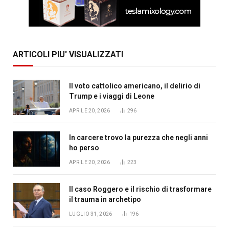
ARTICOLI PIU' VISUALIZZATI
Il voto cattolico americano, il delirio di
Trump e i viaggi di Leone
APRILE 20, 2026
296
In carcere trovo la purezza che negli anni
ho perso
APRILE 20, 2026
223
Il caso Roggero e il rischio di trasformare
il trauma in archetipo
LUGLIO 31, 2026
196