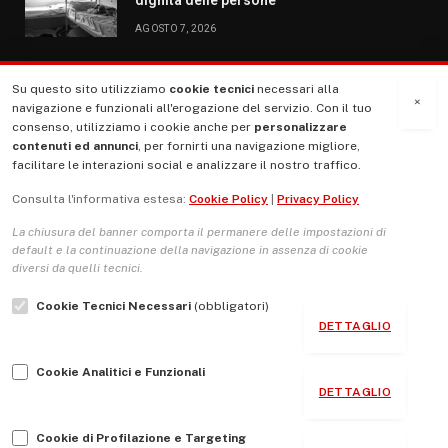
AGOSTO 7, 2026
Su questo sito utilizziamo
cookie tecnici
necessari alla
MENU
×
navigazione e funzionali all'erogazione del servizio. Con il tuo
consenso, utilizziamo i cookie anche per
personalizzare
contenuti ed annunci
, per fornirti una navigazione migliore,
La Nostra Storia
facilitare le interazioni social e analizzare il nostro traffico.
La governance del sito giornale TUTTI Europa ventitrenta
Consulta l'informativa estesa:
Cookie Policy
|
Privacy Policy
Comitato promotore
La chiusura del banner comporta il permanere delle impostazioni di
Le Copertine
default e la continuazione della navigazione in assenza di cookie
diversi da quelli tecnici.
L’Associazione
Cookie Tecnici Necessari
(obbligatori)
Indirizzo Socio Politico Culturale
DETTAGLIO
Cambio di passo
Cookie Analitici e Funzionali
Guida per le autrici e gli autori
DETTAGLIO
Contatti
Cookie di Profilazione e Targeting