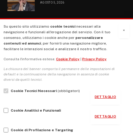
AGOSTO 5, 2026
Su questo sito utilizziamo
cookie tecnici
necessari alla
MENU
×
navigazione e funzionali all'erogazione del servizio. Con il tuo
consenso, utilizziamo i cookie anche per
personalizzare
contenuti ed annunci
, per fornirti una navigazione migliore,
La Nostra Storia
facilitare le interazioni social e analizzare il nostro traffico.
La governance del sito giornale TUTTI Europa ventitrenta
Consulta l'informativa estesa:
Cookie Policy
|
Privacy Policy
Comitato promotore
La chiusura del banner comporta il permanere delle impostazioni di
Le Copertine
default e la continuazione della navigazione in assenza di cookie
diversi da quelli tecnici.
L’Associazione
Cookie Tecnici Necessari
(obbligatori)
Indirizzo Socio Politico Culturale
DETTAGLIO
Cambio di passo
Cookie Analitici e Funzionali
Guida per le autrici e gli autori
DETTAGLIO
Contatti
Cookie di Profilazione e Targeting