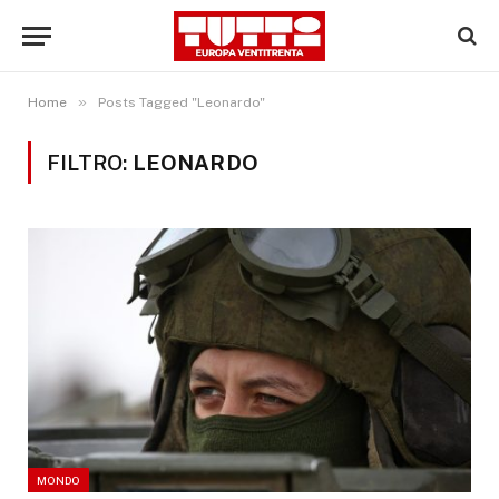
»
Home
Posts Tagged "Leonardo"
FILTRO:
LEONARDO
MONDO