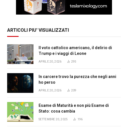
ARTICOLI PIU' VISUALIZZATI
Il voto cattolico americano, il delirio di
Trump e i viaggi di Leone
APRILE 20, 2026
295
In carcere trovo la purezza che negli anni
ho perso
APRILE 20, 2026
209
Esame di Maturità e non più Esame di
Stato: cosa cambia
SETTEMBRE 20, 2025
196