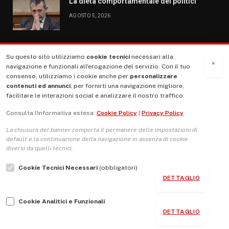
La dieta comportamentale dei politici
AGOSTO 5, 2026
Su questo sito utilizziamo
cookie tecnici
necessari alla
MENU
×
navigazione e funzionali all'erogazione del servizio. Con il tuo
consenso, utilizziamo i cookie anche per
personalizzare
contenuti ed annunci
, per fornirti una navigazione migliore,
La Nostra Storia
facilitare le interazioni social e analizzare il nostro traffico.
La governance del sito giornale TUTTI Europa ventitrenta
Consulta l'informativa estesa:
Cookie Policy
|
Privacy Policy
Comitato promotore
La chiusura del banner comporta il permanere delle impostazioni di
Le Copertine
default e la continuazione della navigazione in assenza di cookie
diversi da quelli tecnici.
L’Associazione
Cookie Tecnici Necessari
(obbligatori)
Indirizzo Socio Politico Culturale
DETTAGLIO
Cambio di passo
Cookie Analitici e Funzionali
Guida per le autrici e gli autori
DETTAGLIO
Contatti