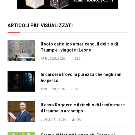
ARTICOLI PIU' VISUALIZZATI
Il voto cattolico americano, il delirio di
Trump e i viaggi di Leone
APRILE 20, 2026
296
In carcere trovo la purezza che negli anni
ho perso
APRILE 20, 2026
223
Il caso Roggero e il rischio di trasformare
il trauma in archetipo
LUGLIO 31, 2026
198