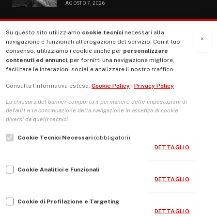
AGOSTO 7, 2026
Su questo sito utilizziamo
cookie tecnici
necessari alla
MENU
×
navigazione e funzionali all'erogazione del servizio. Con il tuo
consenso, utilizziamo i cookie anche per
personalizzare
contenuti ed annunci
, per fornirti una navigazione migliore,
La Nostra Storia
facilitare le interazioni social e analizzare il nostro traffico.
La governance del sito giornale TUTTI Europa ventitrenta
Consulta l'informativa estesa:
Cookie Policy
|
Privacy Policy
Comitato promotore
La chiusura del banner comporta il permanere delle impostazioni di
Le Copertine
default e la continuazione della navigazione in assenza di cookie
diversi da quelli tecnici.
L’Associazione
Cookie Tecnici Necessari
(obbligatori)
Indirizzo Socio Politico Culturale
DETTAGLIO
Cambio di passo
Cookie Analitici e Funzionali
Guida per le autrici e gli autori
DETTAGLIO
Contatti
Cookie di Profilazione e Targeting
DETTAGLIO