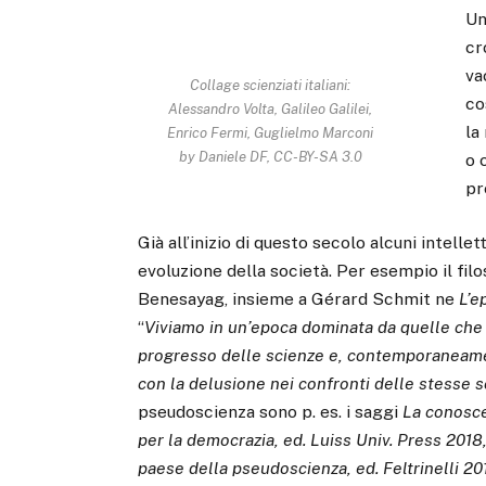
Un
cr
va
Collage scienziati italiani:
co
Alessandro Volta, Galileo Galilei,
la
Enrico Fermi, Guglielmo Marconi
by Daniele DF, CC-BY-SA 3.0
o 
pr
Già all’inizio di questo secolo alcuni intell
evoluzione della società. Per esempio il fil
Benesayag, insieme a Gérard Schmit ne
L’e
“
Viviamo in un’epoca dominata da quelle che S
progresso delle scienze e, contemporaneament
con la delusione nei confronti delle stesse s
pseudoscienza sono p. es. i saggi
La conoscen
per la democrazia, ed. Luiss Univ. Press 2018
paese della pseudoscienza, ed. Feltrinelli 20