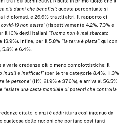
ni tra i più significativi. Risulta in primo luogo che il
ea più danni che benefici”
; questa percentuale si
a i diplomati, e 26.6% tra gli altri. Il rapporto ci
l covid-19 non esiste”
(rispettivamente 4.2%, 7.3% e
r il 10% degli italiani
“l’uomo non è mai sbarcato
e 13.9%). Infine, per il 5.8%
“la terra è piatta”,
qui con
%, 5.8% e 6.4%.
e a varie credenze più o meno complottistiche: il
o inutili e inefficaci”
(per le tre categorie 8.4%, 11.3%
are le persone”
(11%, 21.9% e 37.6%), e arriva al 56.5%
he
“esiste una casta mondiale di potenti che controlla
redenze citate, e anzi è addirittura così ingenuo da
e qualcosa delle ragioni che portano così tanti