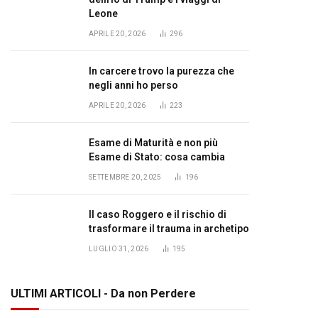
Leone
APRILE 20, 2026
296
In carcere trovo la purezza che
negli anni ho perso
APRILE 20, 2026
223
Esame di Maturità e non più
Esame di Stato: cosa cambia
SETTEMBRE 20, 2025
196
Il caso Roggero e il rischio di
trasformare il trauma in archetipo
LUGLIO 31, 2026
195
ULTIMI ARTICOLI - Da non Perdere