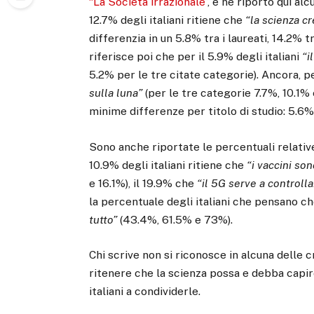
“La Società irrazionale”
, e ne riporto qui alcu
12.7% degli italiani ritiene che
“la scienza cr
differenzia in un 5.8% tra i laureati, 14.2% tr
riferisce poi che per il 5.9% degli italiani
“i
5.2% per le tre citate categorie). Ancora, pe
sulla luna”
(per le tre categorie 7.7%, 10.1% 
minime differenze per titolo di studio: 5.6
Sono anche riportate le percentuali relativ
10.9% degli italiani ritiene che
“i vaccini son
e 16.1%), il 19.9% che
“il 5G serve a controll
la percentuale degli italiani che pensano c
tutto”
(43.4%, 61.5% e 73%).
Chi scrive non si riconosce in alcuna delle c
ritenere che la scienza possa e debba capir
italiani a condividerle.