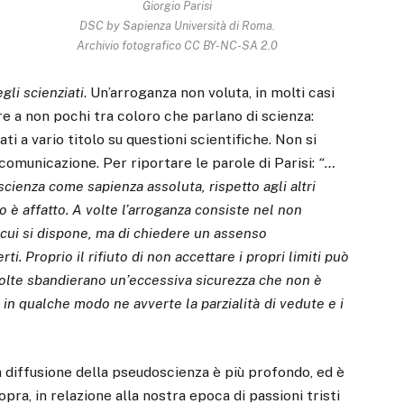
Giorgio Parisi
DSC by Sapienza Università di Roma.
Archivio fotografico CC BY-NC-SA 2.0
gli scienziati
. Un’arroganza non voluta, in molti casi
re a non pochi tra coloro che parlano di scienza:
ati a vario titolo su questioni scientifiche. Non si
 comunicazione. Per riportare le parole di Parisi:
“…
scienza come sapienza assoluta, rispetto agli altri
o è affatto. A volte l’arroganza consiste nel non
i cui si dispone, ma di chiedere un assenso
i. Proprio il rifiuto di non accettare i propri limiti può
a volte sbandierano un’eccessiva sicurezza che non è
 in qualche modo ne avverte la parzialità di vedute e i
diffusione della pseudoscienza è più profondo, ed è
ra, in relazione alla nostra epoca di passioni tristi