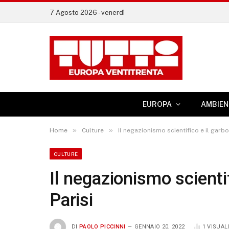
7 Agosto 2026 - venerdì
EUROPA
AMBIEN
»
»
Home
Culture
Il negazionismo scientifico e il garbo
CULTURE
Il negazionismo scientif
Parisi
DI
PAOLO PICCINNI
GENNAIO 20, 2022
1
VISUAL