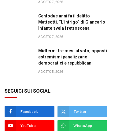
AGOSTO 7, 2026
Centodue anni fa il delitto
Matteotti. “L’Intrigo” di Giancarlo
Infante svela i retroscena
AGOSTO 7, 2026
Midterm: tre mesi al voto, opposti
estremismi penalizzano
democratici e repubblicani
AGOSTO 5, 2026
SEGUICI SUI SOCIAL
Facebook
Twitter
YouTube
WhatsApp