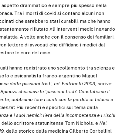
 aspetto drammatico è sempre più spesso nella
onaca. Tra i morti di covid si contano alcuni non
ccinati che sarebbero stati curabili, ma che hanno
stantemente rifiutato gli interventi medici negando
 malattia. A volte anche con il consenso dei familiari,
con lettere di avvocati che diffidano i medici dal
estare le cure del caso.
ettuali hanno registrato uno scollamento tra scienza e
osofo e psicanalista franco-argentino Miguel
poca delle passioni tristi, ed. Feltrinelli 2003,
scrive:
pinoza chiamava le ‘passioni tristi’. Constatiamo il
e, dobbiamo fare i conti con la perdita di fiducia e
cienze”.
Più recenti e specifici sul tema della
za e i suoi nemici: l’era della incompetenza e i rischi
,
dello scrittore statunitense Tom Nichols
,
e
Nel
19,
dello storico della medicina Gilberto Corbellini.