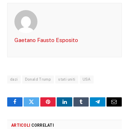
Gaetano Fausto Esposito
dazi
Donald Trump
stati uniti
USA
Facebook
X
Pinterest
LinkedIn
Tumblr
Telegram
Email
ARTICOLI
CORRELATI