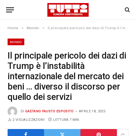
»
»
Home
Mondo
Il principale pericolo dei dazi di Trump è l’instabilità internazionale del mercato dei beni … diverso il discorso per quello dei servizi
MONDO
Il principale pericolo dei dazi di
Trump è l’instabilità
internazionale del mercato dei
beni … diverso il discorso per
quello dei servizi
DI
GAETANO FAUSTO ESPOSITO
APRILE 18, 2025
2
VISUALIZZAZIONI
LETTURA 7 MIN.