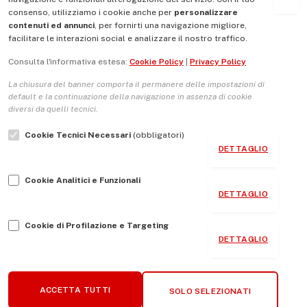
consenso, utilizziamo i cookie anche per
personalizzare
contenuti ed annunci
, per fornirti una navigazione migliore,
La Nostra Storia
facilitare le interazioni social e analizzare il nostro traffico.
La governance del sito giornale TUTTI Europa ventitrenta
Consulta l'informativa estesa:
Cookie Policy
|
Privacy Policy
Comitato promotore
La chiusura del banner comporta il permanere delle impostazioni di
Le Copertine
default e la continuazione della navigazione in assenza di cookie
diversi da quelli tecnici.
L’Associazione
Cookie Tecnici Necessari
(obbligatori)
Indirizzo Socio Politico Culturale
DETTAGLIO
Cambio di passo
Cookie Analitici e Funzionali
Guida per le autrici e gli autori
DETTAGLIO
Contatti
Cookie di Profilazione e Targeting
DETTAGLIO
Associazione Tutti Europa ventitrenta © 2026 P.IVA:
ACCETTA TUTTI
SOLO SELEZIONATI
96482850581 - Realizzazione Sito
KREATIVEROO
.