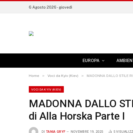
6 Agosto 2026 - giovedì
EUROPA
AMBIEN
»
»
Home
Voci da Kyiv (Kiev)
MADONNA DALLO STILE RIGO
VOCI DA KYIV (KIEV)
MADONNA DALLO STIL
di Alla Horska Parte I
DI
TANIA GRYF
NOVEMBRE 19, 2025
5
VISUALIZ