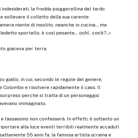
i indesiderati, la fredda pioggerellina del tardo
 e sollevare il colletto della sua carente
amera niente di insolito, neanche in cucina… ma
edetto sportello, è così pesante… ooh!.. cos’è?..»
ato giaceva per terra.
o giallo, in cui, secondo le regole del genere,
 Colombo e risolvere rapidamente il caso. Il
 sorpreso perché si tratta di un personaggio
 avevano immaginato.
 l’assassino non confesserà. In effetti, è soltanto un
riportare alla luce eventi terribili realmente accaduti
attamente 55 anni fa, la famosa artista ucraina e