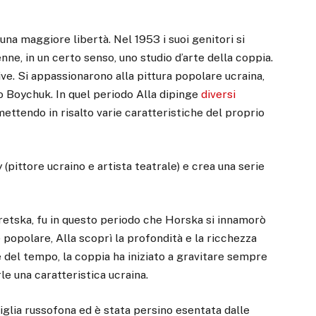
na maggiore libertà. Nel 1953 i suoi genitori si
ne, in un certo senso, uno studio d’arte della coppia.
ive. Si appassionarono alla pittura popolare ucraina,
 Boychuk. In quel periodo Alla dipinge
diversi
ettendo in risalto varie caratteristiche del proprio
(pittore ucraino e artista teatrale) e crea una serie
aretska, fu in questo periodo che Horska si innamorò
te popolare, Alla scoprì la profondità e la ricchezza
re del tempo, la coppia ha iniziato a gravitare sempre
rle una caratteristica ucraina.
glia russofona ed è stata persino esentata dalle