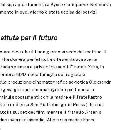
cì dal suo appartamento a Kyiv e scomparve. Nel corso
mente in quel giorno è stata uccisa dai servizi
attuta per il futuro
lare dice che il buon giorno si vede dal mattino. Il
a Horska era perfetto. La vita sembrava averle
ada spianata e priva di ostacoli. È nata a Yalta, in
ttembre 1929, nella famiglia del regista e
ella produzione cinematografica sovietica Oleksandr
rigeva gli studi cinematografici più famosi in
ntinui spostamenti con la madre e il fratellastro
ado (l’odierna San Pietroburgo, in Russia). In quel
olia sul set del film, mentre il fratello Arsen si
due inverni di assedio, Alla e sua madre hanno
.