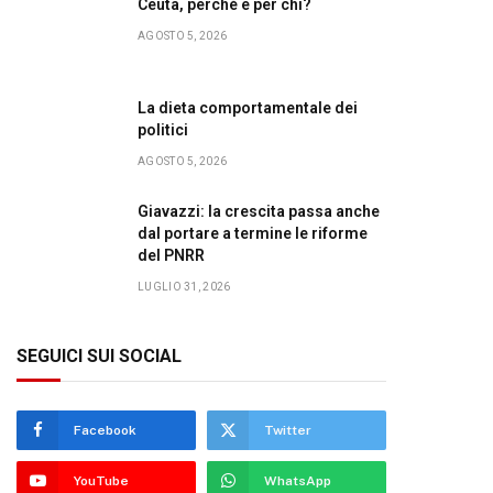
Ceuta, perché e per chi?
AGOSTO 5, 2026
La dieta comportamentale dei
politici
AGOSTO 5, 2026
Giavazzi: la crescita passa anche
dal portare a termine le riforme
del PNRR
LUGLIO 31, 2026
SEGUICI SUI SOCIAL
Facebook
Twitter
YouTube
WhatsApp