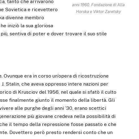
ca, tanto che arrivarono
anni 1960. Fondazione di Alla
e Sovietica e ricevettero
Horska e Viktor Zaretsky
orska divenne membro
he iniziò la sua gloriosa
 più, sentiva di poter e dover trovare il suo stile
re. Ovunque era in corso un’opera di ricostruzione
 J. Stalin, che aveva oppresso intere nazioni per
orico di Krusciov del 1956, nel quale si sfatò il culto
osse finalmente giunto il momento della libertà. Gli
vvivere alle purghe degli anni ’30, erano scettici
 generazione più giovane credeva nella possibilità di
 che il tempo della repressione fosse passato e che
nte. Dovettero però presto rendersi conto che un