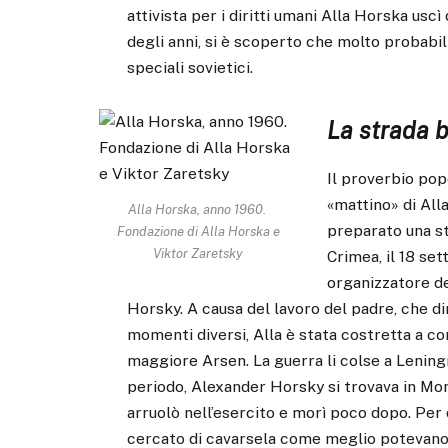
attivista per i diritti umani Alla Horska us
degli anni, si è scoperto che molto probabil
speciali sovietici.
La strada b
Il proverbio popo
«mattino» di All
Alla Horska, anno 1960.
preparato una str
Fondazione di Alla Horska e
Viktor Zaretsky
Crimea, il 18 se
organizzatore d
Horsky. A causa del lavoro del padre, che di
momenti diversi, Alla è stata costretta a co
maggiore Arsen. La guerra li colse a Leningr
periodo, Alexander Horsky si trovava in Mong
arruolò nell’esercito e morì poco dopo. Per 
cercato di cavarsela come meglio potevano