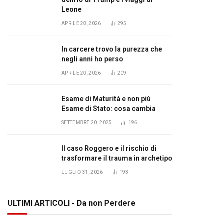
Leone
APRILE 20, 2026
295
In carcere trovo la purezza che
negli anni ho perso
APRILE 20, 2026
209
Esame di Maturità e non più
Esame di Stato: cosa cambia
SETTEMBRE 20, 2025
196
Il caso Roggero e il rischio di
trasformare il trauma in archetipo
LUGLIO 31, 2026
193
ULTIMI ARTICOLI - Da non Perdere