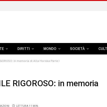
TE
DIRITTI
MONDO
SOCIETÀ
CUL
ROSO: in memoria di Alla Horska Parte I
E RIGOROSO: in memoria
ZAZIONI
LETTURA 11 MIN.