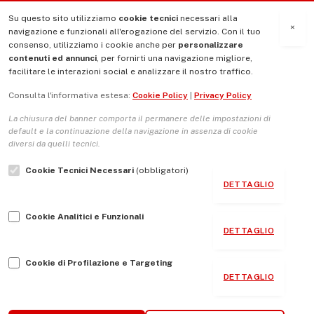
Su questo sito utilizziamo
cookie tecnici
necessari alla
MENU
×
navigazione e funzionali all'erogazione del servizio. Con il tuo
consenso, utilizziamo i cookie anche per
personalizzare
contenuti ed annunci
, per fornirti una navigazione migliore,
La Nostra Storia
facilitare le interazioni social e analizzare il nostro traffico.
La governance del sito giornale TUTTI Europa ventitrenta
Consulta l'informativa estesa:
Cookie Policy
|
Privacy Policy
Comitato promotore
La chiusura del banner comporta il permanere delle impostazioni di
Le Copertine
default e la continuazione della navigazione in assenza di cookie
diversi da quelli tecnici.
L’Associazione
Cookie Tecnici Necessari
(obbligatori)
Indirizzo Socio Politico Culturale
DETTAGLIO
Cambio di passo
Cookie Analitici e Funzionali
Guida per le autrici e gli autori
DETTAGLIO
Contatti
Cookie di Profilazione e Targeting
DETTAGLIO