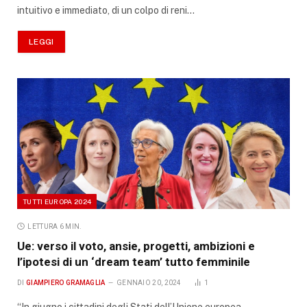
intuitivo e immediato, di un colpo di reni…
LEGGI
TUTTI EUROPA 2024
LETTURA 6 MIN.
Ue: verso il voto, ansie, progetti, ambizioni e
l’ipotesi di un ‘dream team’ tutto femminile
DI
GIAMPIERO GRAMAGLIA
GENNAIO 20, 2024
1
“In giugno i cittadini degli Stati dell’Unione europea