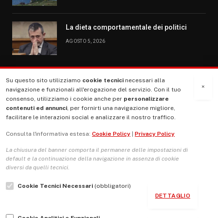
La dieta comportamentale dei politici
AGOSTO 5, 2026
Su questo sito utilizziamo
cookie tecnici
necessari alla
MENU
×
navigazione e funzionali all'erogazione del servizio. Con il tuo
consenso, utilizziamo i cookie anche per
personalizzare
contenuti ed annunci
, per fornirti una navigazione migliore,
La Nostra Storia
facilitare le interazioni social e analizzare il nostro traffico.
La governance del sito giornale TUTTI Europa ventitrenta
Consulta l'informativa estesa:
Cookie Policy
|
Privacy Policy
Comitato promotore
La chiusura del banner comporta il permanere delle impostazioni di
Le Copertine
default e la continuazione della navigazione in assenza di cookie
diversi da quelli tecnici.
L’Associazione
Cookie Tecnici Necessari
(obbligatori)
Indirizzo Socio Politico Culturale
DETTAGLIO
Cambio di passo