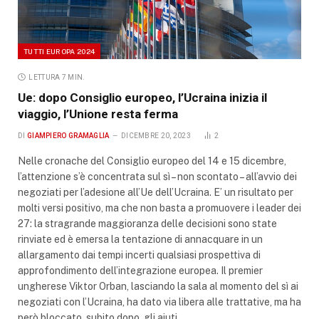
TUTTI EUROPA 2024
LETTURA 7 MIN.
Ue: dopo Consiglio europeo, l’Ucraina inizia il
viaggio, l’Unione resta ferma
DI
GIAMPIERO GRAMAGLIA
DICEMBRE 20, 2023
2
Nelle cronache del Consiglio europeo del 14 e 15 dicembre,
l’attenzione s’è concentrata sul sì – non scontato – all’avvio dei
negoziati per l’adesione all’Ue dell’Ucraina. E’ un risultato per
molti versi positivo, ma che non basta a promuovere i leader dei
27: la stragrande maggioranza delle decisioni sono state
rinviate ed è emersa la tentazione di annacquare in un
allargamento dai tempi incerti qualsiasi prospettiva di
approfondimento dell’integrazione europea. Il premier
ungherese Viktor Orban, lasciando la sala al momento del sì ai
negoziati con l’Ucraina, ha dato via libera alle trattative, ma ha
però bloccato, subito dopo, gli aiuti…