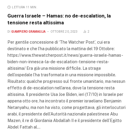
LETTURA 11 MIN.
Guerra Israele – Hamas: no de-escalation, la
tensione resta altissima
DI
GIAMPIERO GRAMAGLIA
OTTOBRE 20, 2023
2
Per gentile concessione di ‘The Watcher Post’, cui era
destinato e che l’ha pubblicato la mattina del 19 Ottobre:
https://www.thewatcherpost.it/news/guerra-israele-hamas-
biden-non-innesca-la-de-escalation-tensione-resta-
altissima/ Era già una missione difficile. La strage
dell’ospedale l’ha trasformata in una missione impossibile.
Risultato: qualche progresso sul fronte umanitario, ma nessun
effetto di de-escalation nell’area, dove la tensione resta
altissima. Il presidente Usa Joe Biden, ieri (17/10) in Israele per
appena otto ore, ha incontrato il premier israeliano Benjamin
Netanyahu, ma non ha visto, come progettava, gli interlocutori
arabi, il presidente dell’Autorità nazionale palestinese Abu
Mazen, il re di Giordania Abdallah II e il presidente dell’Egitto
Abdel Fattah al…