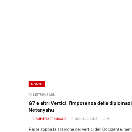
MONDO
LETTURA 5 MIN.
G7 e altri Vertici: l’impotenza della diplomaz
Netanyahu
DI
GIAMPIERO GRAMAGLIA
GIUGNO 20, 2025
9
Parte zoppa la stagione dei Vertici dell’Occidente, mentr