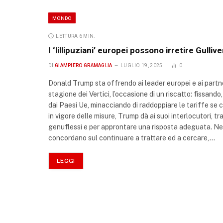
MONDO
LETTURA 6 MIN.
I ‘lillipuziani’ europei possono irretire Gulli
DI
GIAMPIERO GRAMAGLIA
LUGLIO 19, 2025
0
Donald Trump sta offrendo ai leader europei e ai partner d
stagione dei Vertici, l’occasione di un riscatto: fissand
dai Paesi Ue, minacciando di raddoppiare le tariffe se ci
in vigore delle misure, Trump dà ai suoi interlocutori, t
genuflessi e per approntare una risposta adeguata. Ness
concordano sul continuare a trattare ed a cercare,…
LEGGI