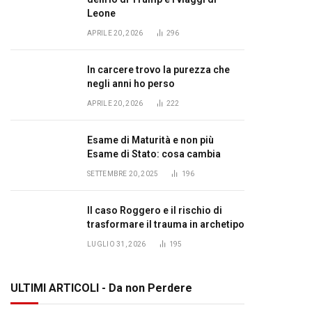
Leone
APRILE 20, 2026
296
In carcere trovo la purezza che
negli anni ho perso
APRILE 20, 2026
222
Esame di Maturità e non più
Esame di Stato: cosa cambia
SETTEMBRE 20, 2025
196
Il caso Roggero e il rischio di
trasformare il trauma in archetipo
LUGLIO 31, 2026
195
ULTIMI ARTICOLI - Da non Perdere