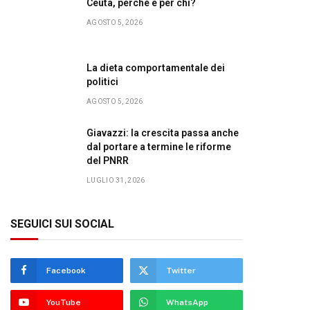
Ceuta, perché e per chi?
AGOSTO 5, 2026
La dieta comportamentale dei
politici
AGOSTO 5, 2026
Giavazzi: la crescita passa anche
dal portare a termine le riforme
del PNRR
LUGLIO 31, 2026
SEGUICI SUI SOCIAL
Facebook
Twitter
YouTube
WhatsApp