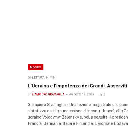
MONDO
LETTURA 14 MIN.
L’Ucraina e l’impotenza dei Grandi. Asservit
DI
GIAMPIERO GRAMAGLIA
AGOSTO 19, 2025
5
Giampiero Gramaglia « Una lezione magistrale di diplo
sintetizza così la successione di incontri, lunedì, alla C
ucraino Volodymyr Zelensky e, poi, a seguire, il preside
Francia, Germania, Italia e Finlandia. Il giornale titol