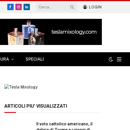
LOGIN
Facebook
Instagram
LinkedIn
TURA
SPECIALI
ARTICOLI PIU' VISUALIZZATI
Il voto cattolico americano, il
delirio di Trump e i viaggi di