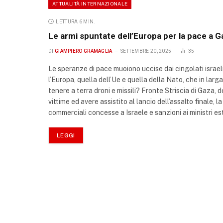
ATTUALITÀ INTERNAZIONALE
LETTURA 6 MIN.
Le armi spuntate dell’Europa per la pace a G
DI
GIAMPIERO GRAMAGLIA
SETTEMBRE 20, 2025
35
Le speranze di pace muoiono uccise dai cingolati israelian
l’Europa, quella dell’Ue e quella della Nato, che in lar
tenere a terra droni e missili? Fronte Striscia di Gaza
vittime ed avere assistito al lancio dell’assalto finale
commerciali concesse a Israele e sanzioni ai ministri est
LEGGI