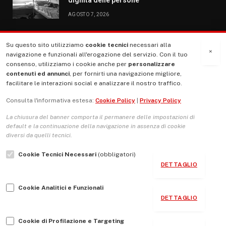
AGOSTO 7, 2026
Su questo sito utilizziamo
cookie tecnici
necessari alla
MENU
×
navigazione e funzionali all'erogazione del servizio. Con il tuo
consenso, utilizziamo i cookie anche per
personalizzare
contenuti ed annunci
, per fornirti una navigazione migliore,
La Nostra Storia
facilitare le interazioni social e analizzare il nostro traffico.
La governance del sito giornale TUTTI Europa ventitrenta
Consulta l'informativa estesa:
Cookie Policy
|
Privacy Policy
Comitato promotore
La chiusura del banner comporta il permanere delle impostazioni di
Le Copertine
default e la continuazione della navigazione in assenza di cookie
diversi da quelli tecnici.
L’Associazione
Cookie Tecnici Necessari
(obbligatori)
Indirizzo Socio Politico Culturale
DETTAGLIO
Cambio di passo
Cookie Analitici e Funzionali
Guida per le autrici e gli autori
DETTAGLIO
Contatti
Cookie di Profilazione e Targeting