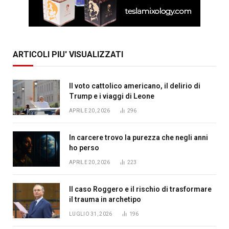
ARTICOLI PIU' VISUALIZZATI
Il voto cattolico americano, il delirio di
Trump e i viaggi di Leone
APRILE 20, 2026
296
In carcere trovo la purezza che negli anni
ho perso
APRILE 20, 2026
223
Il caso Roggero e il rischio di trasformare
il trauma in archetipo
LUGLIO 31, 2026
196