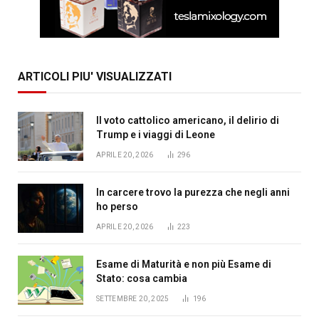
ARTICOLI PIU' VISUALIZZATI
Il voto cattolico americano, il delirio di
Trump e i viaggi di Leone
APRILE 20, 2026
296
In carcere trovo la purezza che negli anni
ho perso
APRILE 20, 2026
223
Esame di Maturità e non più Esame di
Stato: cosa cambia
SETTEMBRE 20, 2025
196