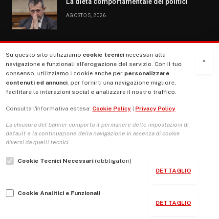
La dieta comportamentale dei politici
AGOSTO 5, 2026
Su questo sito utilizziamo
cookie tecnici
necessari alla
MENU
×
navigazione e funzionali all'erogazione del servizio. Con il tuo
consenso, utilizziamo i cookie anche per
personalizzare
contenuti ed annunci
, per fornirti una navigazione migliore,
La Nostra Storia
facilitare le interazioni social e analizzare il nostro traffico.
La governance del sito giornale TUTTI Europa ventitrenta
Consulta l'informativa estesa:
Cookie Policy
|
Privacy Policy
Comitato promotore
La chiusura del banner comporta il permanere delle impostazioni di
Le Copertine
default e la continuazione della navigazione in assenza di cookie
diversi da quelli tecnici.
L’Associazione
Cookie Tecnici Necessari
(obbligatori)
Indirizzo Socio Politico Culturale
DETTAGLIO
Cambio di passo
Cookie Analitici e Funzionali
Guida per le autrici e gli autori
DETTAGLIO
Contatti