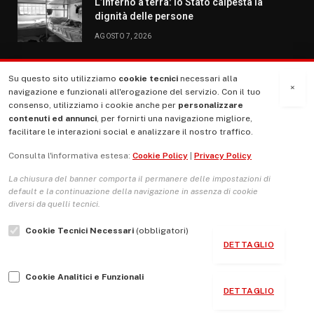
L’inferno a terra: lo Stato calpesta la
dignità delle persone
AGOSTO 7, 2026
Su questo sito utilizziamo
cookie tecnici
necessari alla
MENU
×
navigazione e funzionali all'erogazione del servizio. Con il tuo
consenso, utilizziamo i cookie anche per
personalizzare
contenuti ed annunci
, per fornirti una navigazione migliore,
La Nostra Storia
facilitare le interazioni social e analizzare il nostro traffico.
La governance del sito giornale TUTTI Europa ventitrenta
Consulta l'informativa estesa:
Cookie Policy
|
Privacy Policy
Comitato promotore
La chiusura del banner comporta il permanere delle impostazioni di
Le Copertine
default e la continuazione della navigazione in assenza di cookie
diversi da quelli tecnici.
L’Associazione
Cookie Tecnici Necessari
(obbligatori)
Indirizzo Socio Politico Culturale
DETTAGLIO
Cambio di passo
Cookie Analitici e Funzionali
Guida per le autrici e gli autori
DETTAGLIO
Contatti