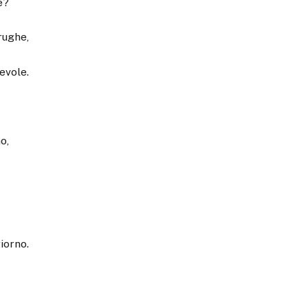
e?
rughe,
ievole.
o,
iorno.