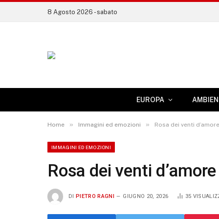
8 Agosto 2026 - sabato
EUROPA
AMBIEN
»
»
Home
Immagini ed emozioni
Rosa dei venti d’amor
IMMAGINI ED EMOZIONI
Rosa dei venti d’amore
DI
PIETRO RAGNI
GIUGNO 20, 2026
35
VISUALIZ