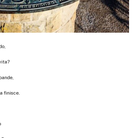
do,
vita?
pande,
a finisce.
o