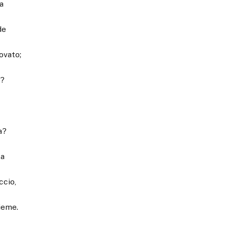
a
de
ovato;
a?
a?
ta
ccio,
sieme.