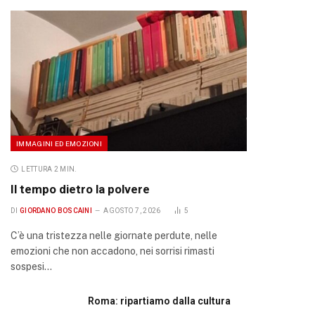
IMMAGINI ED EMOZIONI
LETTURA 2 MIN.
Il tempo dietro la polvere
DI
GIORDANO BOSCAINI
AGOSTO 7, 2026
5
C’è una tristezza nelle giornate perdute, nelle
emozioni che non accadono, nei sorrisi rimasti
sospesi…
Roma: ripartiamo dalla cultura