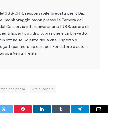
ell’ISB-CNR, responsabile brevetti per il Dip.
el monitoraggio radon presso la Camera dei
 del Consorzio interuniversitario INBB; autore di
cientifici, articoli di divulgazione e un brevetto.
in off nelle Scienze della vita. Esperto di
rogetti partnership europei. Fondatore e autore
 Europa Venti Trenta.
empo che passa
vita di coppia
k
X
Pinterest
LinkedIn
Tumblr
Telegram
Email