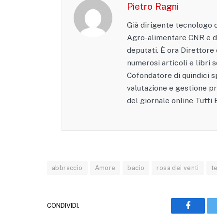
Pietro Ragni
Già dirigente tecnologo d
Agro-alimentare CNR e d
deputati. È ora Direttore
numerosi articoli e libri s
Cofondatore di quindici sp
valutazione e gestione p
del giornale online Tutti
abbraccio
Amore
bacio
rosa dei venti
t
CONDIVIDI.
Faceboo