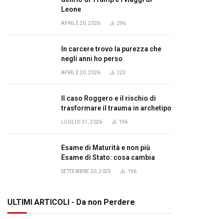
Leone
APRILE 20, 2026
296
In carcere trovo la purezza che
negli anni ho perso
APRILE 20, 2026
223
Il caso Roggero e il rischio di
trasformare il trauma in archetipo
LUGLIO 31, 2026
196
Esame di Maturità e non più
Esame di Stato: cosa cambia
SETTEMBRE 20, 2025
196
ULTIMI ARTICOLI - Da non Perdere