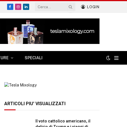
LOGIN
Facebook
Instagram
LinkedIn
TURE
SPECIALI
ARTICOLI PIU' VISUALIZZATI
Il voto cattolico americano, il
delirio di Trump e i viaggi di