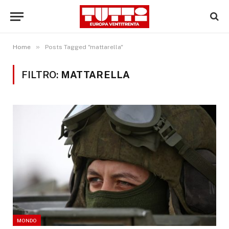
»
Home
Posts Tagged "mattarella"
FILTRO:
MATTARELLA
MONDO