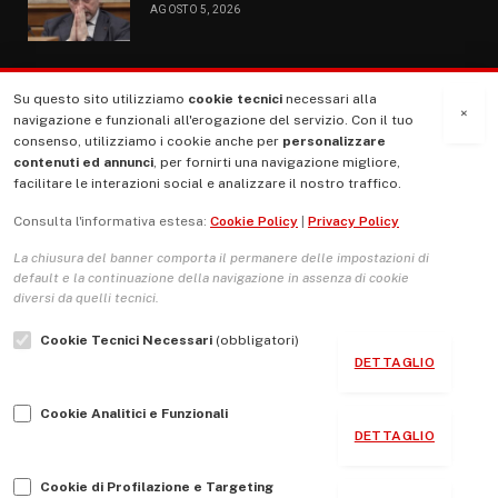
AGOSTO 5, 2026
Su questo sito utilizziamo
cookie tecnici
necessari alla
MENU
×
navigazione e funzionali all'erogazione del servizio. Con il tuo
consenso, utilizziamo i cookie anche per
personalizzare
contenuti ed annunci
, per fornirti una navigazione migliore,
La Nostra Storia
facilitare le interazioni social e analizzare il nostro traffico.
La governance del sito giornale TUTTI Europa ventitrenta
Consulta l'informativa estesa:
Cookie Policy
|
Privacy Policy
Comitato promotore
La chiusura del banner comporta il permanere delle impostazioni di
Le Copertine
default e la continuazione della navigazione in assenza di cookie
diversi da quelli tecnici.
L’Associazione
Cookie Tecnici Necessari
(obbligatori)
Indirizzo Socio Politico Culturale
DETTAGLIO
Cambio di passo
Cookie Analitici e Funzionali
Guida per le autrici e gli autori
DETTAGLIO
Contatti
Cookie di Profilazione e Targeting