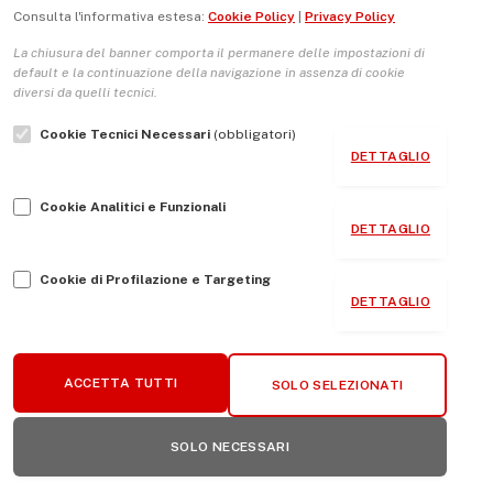
Consulta l'informativa estesa:
Cookie Policy
|
Privacy Policy
La chiusura del banner comporta il permanere delle impostazioni di
default e la continuazione della navigazione in assenza di cookie
diversi da quelli tecnici.
Cookie Tecnici Necessari
(obbligatori)
DETTAGLIO
Cookie Analitici e Funzionali
DETTAGLIO
ARTICOLI PIU' VISUALIZZATI
Cookie di Profilazione e Targeting
DETTAGLIO
Il voto cattolico americano, il delirio di
Trump e i viaggi di Leone
APRILE 20, 2026
296
ACCETTA TUTTI
SOLO SELEZIONATI
In carcere trovo la purezza che negli anni
SOLO NECESSARI
ho perso
APRILE 20, 2026
210