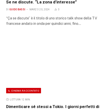
Se ne discute. “La zona d’interesse”
DI
GUIDO BASSI
MARZO 20, 2024
3
“Ça se discute” è il titolo di uno storico talk show della TV
francese andato in onda per quindici anni, fino…
IL CINEMA RACCONTATO
LETTURA 12 MIN.
Dimenticare sé stessi a Tokio. I giorni perfetti di