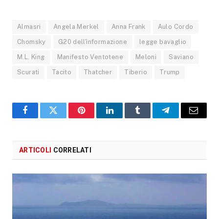
Almasri
Angela Merkel
Anna Frank
Aulo Cordo
Chomsky
G20 dell'informazione
legge bavaglio
M.L. King
Manifesto Ventotene
Meloni
Saviano
Scurati
Tacito
Thatcher
Tiberio
Trump
Facebook
X
Pinterest
LinkedIn
Tumblr
Telegram
Email
ARTICOLI
CORRELATI