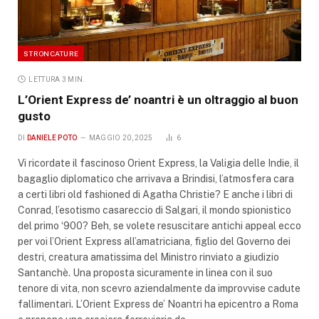
STRONCATURE
LETTURA 3 MIN.
L’Orient Express de’ noantri è un oltraggio al buon
gusto
DI
DANIELE POTO
MAGGIO 20, 2025
6
Vi ricordate il fascinoso Orient Express, la Valigia delle Indie, il
bagaglio diplomatico che arrivava a Brindisi, l’atmosfera cara
a certi libri old fashioned di Agatha Christie? E anche i libri di
Conrad, l’esotismo casareccio di Salgari, il mondo spionistico
del primo ‘900? Beh, se volete resuscitare antichi appeal ecco
per voi l’Orient Express all’amatriciana, figlio del Governo dei
destri, creatura amatissima del Ministro rinviato a giudizio
Santanchè. Una proposta sicuramente in linea con il suo
tenore di vita, non scevro aziendalmente da improvvise cadute
fallimentari. L’Orient Express de’ Noantri ha epicentro a Roma