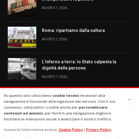
AGOSTO 7, 2026
Roma: ripartiamo dalla cultura
AGOSTO 7, 2026
L’inferno a terra: lo Stato calpesta la
dignità delle persone
AGOSTO 7, 2026
Su questo sito utilizziamo
cookie tecnici
necessari alla
MENU
×
navigazione e funzionali all'erogazione del servizio. Con il tuo
consenso, utilizziamo i cookie anche per
personalizzare
contenuti ed annunci
, per fornirti una navigazione migliore,
La Nostra Storia
facilitare le interazioni social e analizzare il nostro traffico.
La governance del sito giornale TUTTI Europa ventitrenta
Consulta l'informativa estesa:
Cookie Policy
|
Privacy Policy
Comitato promotore