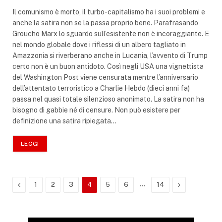
Il comunismo è morto, il turbo-capitalismo ha i suoi problemi e
anche la satira non se la passa proprio bene. Parafrasando
Groucho Marx lo sguardo sull’esistente non è incoraggiante. E
nel mondo globale dove i riflessi di un albero tagliato in
Amazzonia si riverberano anche in Lucania, l’avvento di Trump
certo non è un buon antidoto. Così negli USA una vignettista
del Washington Post viene censurata mentre l’anniversario
dell’attentato terroristico a Charlie Hebdo (dieci anni fa)
passa nel quasi totale silenzioso anonimato. La satira non ha
bisogno di gabbie né di censure. Non può esistere per
definizione una satira ripiegata…
LEGGI
Precedente
…
Successivo
1
2
3
4
5
6
14