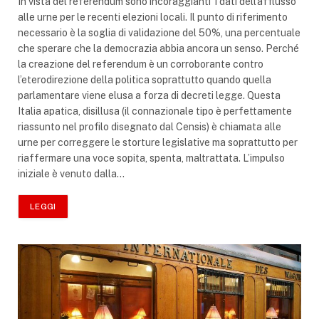
In vista del referendum sono incoraggianti i dati dell’afflusso
alle urne per le recenti elezioni locali. Il punto di riferimento
necessario è la soglia di validazione del 50%, una percentuale
che sperare che la democrazia abbia ancora un senso. Perché
la creazione del referendum è un corroborante contro
l’eterodirezione della politica soprattutto quando quella
parlamentare viene elusa a forza di decreti legge. Questa
Italia apatica, disillusa (il connazionale tipo è perfettamente
riassunto nel profilo disegnato dal Censis) è chiamata alle
urne per correggere le storture legislative ma soprattutto per
riaffermare una voce sopita, spenta, maltrattata. L’impulso
iniziale è venuto dalla…
LEGGI