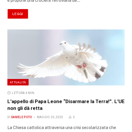
e propone una crociera ferroviaria de…
LEGGI
ATTUALITÀ
LETTURA 4 MIN.
L’appello di Papa Leone “Disarmare la Terra!”. L’UE
non gli dà retta
DI
DANIELE POTO
MAGGIO 20, 2025
5
La Chiesa cattolica attraversa una crisi secolarizzata che