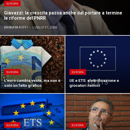
EUROPA
Giavazzi: la crescita passa anche dal portare a termine
le riforme del PNRR
BARBARA ROFFI
LUGLIO 31, 2026
EUROPA
EUROPA
L’euro cambia veste, ma non è
UE e ETS: elettrificazione e
solo un fatto grafico
giocatori nemici
EUROPA
EUROPA