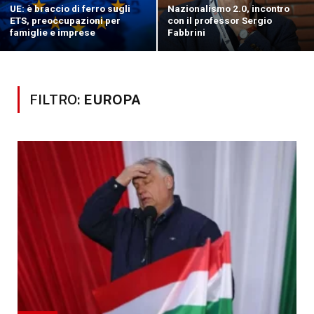
UE: è braccio di ferro sugli
Nazionalismo 2.0, incontro
ETS, preoccupazioni per
con il professor Sergio
famiglie e imprese
Fabbrini
FILTRO:
EUROPA