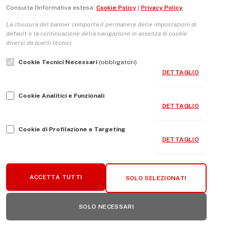
Consulta l'informativa estesa:
Cookie Policy
|
Privacy Policy
sono state fino ad ora un miscuglio di stupore, riaffermazione
di…
La chiusura del banner comporta il permanere delle impostazioni di
default e la continuazione della navigazione in assenza di cookie
diversi da quelli tecnici.
Cookie Tecnici Necessari
(obbligatori)
DETTAGLIO
Cookie Analitici e Funzionali
DETTAGLIO
Cookie di Profilazione e Targeting
DETTAGLIO
ACCETTA TUTTI
SOLO SELEZIONATI
EUROPA
LETTURA 5 MIN.
SOLO NECESSARI
Terre rare: l’insostenibile dipendenza dell‘Europa