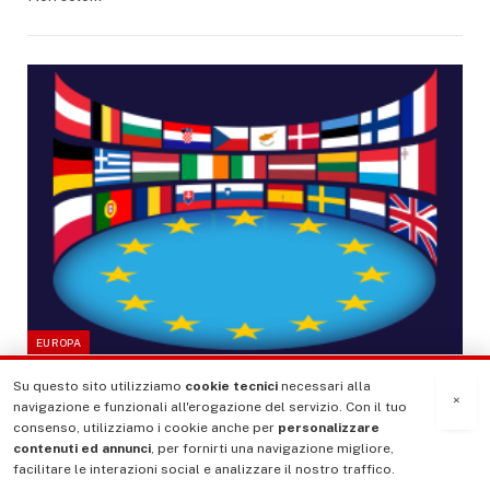
EUROPA
Su questo sito utilizziamo
cookie tecnici
necessari alla
LETTURA 5 MIN.
×
navigazione e funzionali all'erogazione del servizio. Con il tuo
Alla ricerca di una “nuova frontiera europea”
consenso, utilizziamo i cookie anche per
personalizzare
contenuti ed annunci
, per fornirti una navigazione migliore,
DI
LORENZO DELLAI
DICEMBRE 20, 2025
6
facilitare le interazioni social e analizzare il nostro traffico.
Le reazioni europee al “National Security Strategy” di Trump